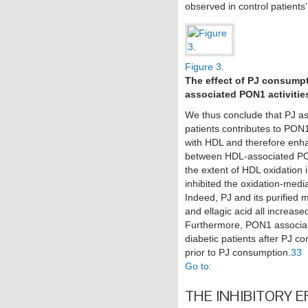
observed in control patients’
Figure 3.
The effect of PJ consumpt
associated PON1 activitie
We thus conclude that PJ as
patients contributes to PON1 
with HDL and therefore enhan
between HDL-associated PO
the extent of HDL oxidation 
inhibited the oxidation-medi
Indeed, PJ and its purified m
and ellagic acid all increas
Furthermore, PON1 associate
diabetic patients after PJ c
prior to PJ consumption.
33
Go to:
THE INHIBITORY 