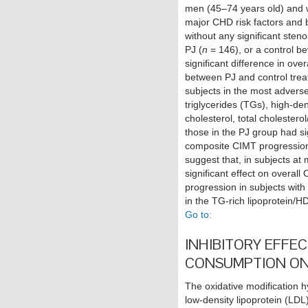
men (45–74 years old) and 
major CHD risk factors and 
without any significant ste
PJ (
n
= 146), or a control b
significant difference in ov
between PJ and control trea
subjects in the most adverse 
triglycerides (TGs), high-de
cholesterol, total cholester
those in the PJ group had sig
composite CIMT progression 
suggest that, in subjects a
significant effect on overal
progression in subjects with
in the TG-rich lipoprotein/HD
Go to:
INHIBITORY EFFE
CONSUMPTION ON 
The oxidative modification h
low-density lipoprotein (LDL)