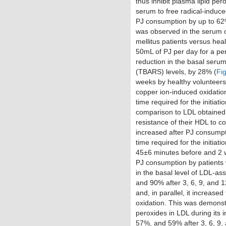
thus inhibit plasma lipid pero
serum to free radical-induc
PJ consumption by up to 62
was observed in the serum o
mellitus patients versus heal
50mL of PJ per day for a per
reduction in the basal serum
(TBARS) levels, by 28% (
Fi
weeks by healthy volunteers 
copper ion-induced oxidation
time required for the initiat
comparison to LDL obtained p
resistance of their HDL to c
increased after PJ consumpt
time required for the initiat
45±6 minutes before and 2 w
PJ consumption by patients w
in the basal level of LDL-as
and 90% after 3, 6, 9, and 
and, in parallel, it increase
oxidation. This was demonst
peroxides in LDL during its
57%, and 59% after 3, 6, 9,