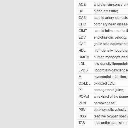
ACE
angiotensin-converti
BP
blood pressure;
CAS
carotid artery stenosis
CHD
coronary heart diseas
CIMT
carotid intima-media t
EDV
end-diastolic velocity;
GAE
gallic acid equivalents
HDL
high-density lipoprote
HMDM
human monocyte-deri
LDL
low-density lipoprotei
LPDS
lipoprotein-deficient 
MI
myocardial infarction;
Ox-LDL
oxidized LDL;
PJ
pomegranate juice;
POMxl
an extract of the pome
PON
paraoxonase;
PSV
peak systolic velocity;
ROS
reactive oxygen speci
TAS
total antioxidant status