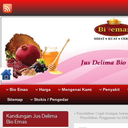
Bio Emas
Harga
Mengenai Kami
Penyakit
Sitemap
Stokis / Pengedar
«
Penyelidikan: Cegah Serangan Jantun
Kandungan Jus Delima
Penyelidikan: Penggunaan Jus De
Bio Emas