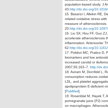
population-based study.
J A
43.
http://dx.doi.org/10.1016
15.
Basarici I, Altekin RE, De
related oxidative stress wit
measure of atherosclerosis
20.
http://dx.doi.org/10.10
16.
Liu SX, Hou FF, Guo ZJ, 
accelerate atherosclerosis 
inflammation.
Arterioscler T
62.
http://dx.doi.org/10.11
17.
Polidori MC, Pratico D, P
biomarkers and low antioxida
increased carotid or iliofem
2007;
55
:163–7.
http://dx.d
18.
Aviram M, Dornfeld L, R
consumption reduces oxidati
LDL, and platelet aggregatio
apolipoprotein E-deficient m
[
PubMed
]
19.
Rosenblat M, Hayek T, Av
pomegranate juice (PJ) con
on macrophages.
Atheroscl