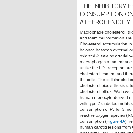
THE INHIBITORY 
CONSUMPTION O
ATHEROGENICITY
Macrophage cholesterol, trig
and foam cell formation are 
Cholesterol accumulation in
balance between external an
oxidized
in vivo
by arterial wa
macrophages at an enhanced
unlike the LDL receptor, are
cholesterol content and ther
the cells. The cellular chole
cholesterol biosynthesis ra
cholesterol efflux. We have 
human monocyte-derived ma
with type 2 diabetes mellitus
consumption of PJ for 3 mo
reactive oxygen species (R
consumption (
Figure 4A
), r
human carotid lesions from 
protein/mL) for 18 hours und