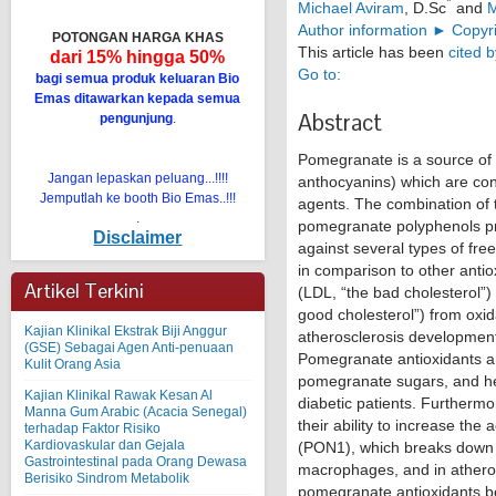
*
Michael Aviram
, D.Sc
and
M
Author information ►
Copyr
POTONGAN HARGA KHAS
This article has been
cited b
dari 15% hingga 50%
Go to:
bagi semua produk keluaran Bio
Emas ditawarkan kepada semua
Abstract
pengunjung
.
Pomegranate is a source of 
Jangan lepaskan peluang...!!!!
anthocyanins) which are con
Jemputlah ke booth Bio Emas..!!!
agents. The combination of 
.
pomegranate polyphenols pr
Disclaimer
against several types of fre
in comparison to other antiox
Artikel Terkini
(LDL, “the bad cholesterol”)
good cholesterol”) from oxida
Kajian Klinikal Ekstrak Biji Anggur
atherosclerosis development
(GSE) Sebagai Agen Anti-penuaan
Pomegranate antioxidants are
Kulit Orang Asia
pomegranate sugars, and he
Kajian Klinikal Rawak Kesan Al
diabetic patients. Furtherm
Manna Gum Arabic (Acacia Senegal)
their ability to increase th
terhadap Faktor Risiko
Kardiovaskular dan Gejala
(PON1), which breaks down ha
Gastrointestinal pada Orang Dewasa
macrophages, and in atheros
Berisiko Sindrom Metabolik
pomegranate antioxidants ben