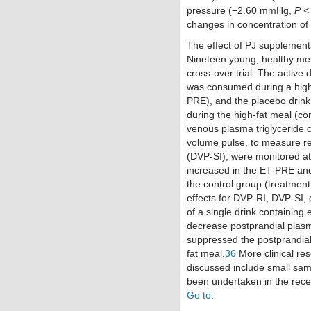
pressure (−2.60 mmHg,
P
< 
changes in concentration o
The effect of PJ supplement
Nineteen young, healthy me
cross-over trial. The active
was consumed during a high
PRE), and the placebo drin
during the high-fat meal (co
venous plasma triglyceride c
volume pulse, to measure ref
(DVP-SI), were monitored at
increased in the ET-PRE and
the control group (treatment
effects for DVP-RI, DVP-SI, 
of a single drink containing 
decrease postprandial plasma
suppressed the postprandial 
fat meal.
36
More clinical re
discussed include small sam
been undertaken in the rece
Go to: