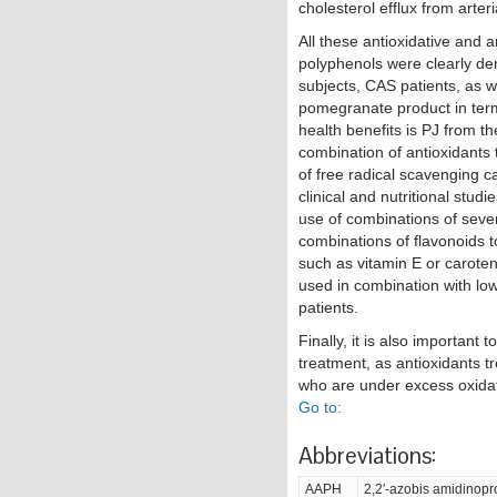
cholesterol efflux from arte
All these antioxidative and 
polyphenols were clearly d
subjects, CAS patients, as w
pomegranate product in ter
health benefits is PJ from th
combination of antioxidants 
of free radical scavenging ca
clinical and nutritional stu
use of combinations of severa
combinations of flavonoids to
such as vitamin E or caroteno
used in combination with lo
patients.
Finally, it is also important 
treatment, as antioxidants t
who are under excess oxidat
Go to:
Abbreviations:
AAPH
2,2′-azobis amidinopr