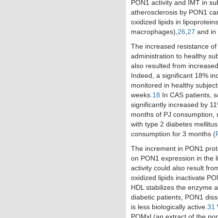
PON1 activity and IMT in su
atherosclerosis by PON1 can r
oxidized lipids in lipoproteins
macrophages),
26
,
27
and in 
The increased resistance of
administration to healthy su
also resulted from increase
Indeed, a significant 18% i
monitored in healthy subject
weeks.
18
In CAS patients, s
significantly increased by 
months of PJ consumption, r
with type 2 diabetes mellitus
consumption for 3 months (
The increment in PON1 protei
on PON1 expression in the li
activity could also result fro
oxidized lipids inactivate P
HDL stabilizes the enzyme an
diabetic patients, PON1 dis
is less biologically active.
31
POMxl (an extract of the p