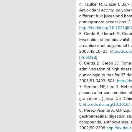
4.
Tzulker R, Glazer I, Bar-I
Antioxidant activity, polyph
different fruit juices and h
pomegranate accessions.
J
http://dx.doi.org/10.1021/jf
5.
Cerdá B, Llorach R, Ceró
Evaluation of the bioavailabi
an antioxidant polyphenol 
2003;
42
:18–23.
http://dx.d
[
PubMed
]
6.
Cerdá B, Cerón JJ, Tomá
administration of high doses
punicalagin to rats for 37 da
2003;
51
:3493–501.
http://d
7.
Seeram NP, Lee R, Heber D
plasma after consumption of
granatum L.) juice.
Clin Chi
8.
http://dx.doi.org/10.1016/
8.
Perez-Vicente A, Gil-Izqui
gastrointestinal digestion s
compounds, anthocyanins, 
2002;
50
:2308.
http://dx.doi