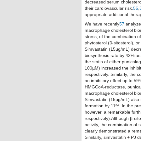
decreased serum cholesterol 
their cardiovascular risk.
55
,
appropriate additional thera
We have recently
57
analyz
macrophage cholesterol biosy
stress, of the combination of
phytosterol (β-sitosterol), o
Simvastatin (15μg/mL) decr
biosynthesis rate by 42% as 
the statin of either punicala
100µM) increased the inhibit
respectively. Similarly, the 
an inhibitory effect up to 5
HMGCoA-reductase, punicalag
macrophage cholesterol bio
Simvastatin (15μg/mL) als
formation by 11%. In the pr
however, a remarkable furth
respectively).Although β-si
activity, the combination of 
clearly demonstrated a rem
Similarly, simvastatin + PJ