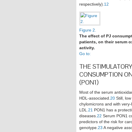
respectively).
12
Figure 2.
The effect of PJ consumpt
patients, on their serum 
activity.
Go to:
THE STIMULATOR
CONSUMPTION ON
(PON1)
Most of the serum antioxida
HDL-associated.
20
Still, lo
chylomicrons and with very-l
LDL.
21
PON1 has a protectiv
diseases.
22
Serum PON1 conc
predictors of the risk for c
genotype.
23
A negative ass