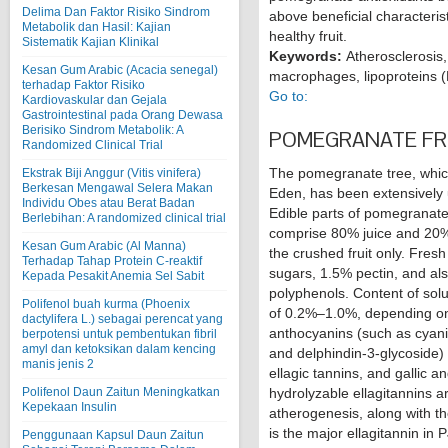
Delima Dan Faktor Risiko Sindrom
above beneficial characteri
Metabolik dan Hasil: Kajian
healthy fruit.
Sistematik Kajian Klinikal
Keywords:
Atherosclerosis
Kesan Gum Arabic (Acacia senegal)
macrophages, lipoproteins 
terhadap Faktor Risiko
Go to:
Kardiovaskular dan Gejala
Gastrointestinal pada Orang Dewasa
Berisiko Sindrom Metabolik: A
POMEGRANATE FR
Randomized Clinical Trial
The pomegranate tree, which
Ekstrak Biji Anggur (Vitis vinifera)
Berkesan Mengawal Selera Makan
Eden, has been extensively 
Individu Obes atau Berat Badan
Edible parts of pomegranate f
Berlebihan: A randomized clinical trial
comprise 80% juice and 20%
Kesan Gum Arabic (Al Manna)
the crushed fruit only. Fres
Terhadap Tahap Protein C-reaktif
sugars, 1.5% pectin, and al
Kepada Pesakit Anemia Sel Sabit
polyphenols. Content of solub
Polifenol buah kurma (Phoenix
of 0.2%–1.0%, depending on 
dactylifera L.) sebagai perencat yang
anthocyanins (such as cyanid
berpotensi untuk pembentukan fibril
amyl dan ketoksikan dalam kencing
and delphindin-3-glycoside)
manis jenis 2
ellagic tannins, and gallic an
hydrolyzable ellagitannins a
Polifenol Daun Zaitun Meningkatkan
Kepekaan Insulin
atherogenesis, along with th
is the major ellagitannin in 
Penggunaan Kapsul Daun Zaitun