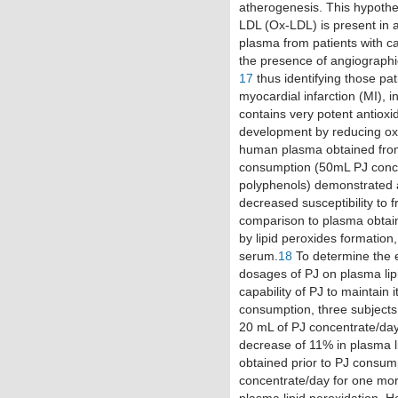
atherogenesis. This hypothe
LDL (Ox-LDL) is present in a
plasma from patients with ca
the presence of angiograph
17
thus identifying those pat
myocardial infarction (MI), i
contains very potent antioxi
development by reducing oxid
human plasma obtained from 
consumption (50mL PJ concen
polyphenols) demonstrated a 
decreased susceptibility to f
comparison to plasma obtai
by lipid peroxides formation,
serum.
18
To determine the e
dosages of PJ on plasma lipi
capability of PJ to maintain i
consumption, three subjects
20 mL of PJ concentrate/day 
decrease of 11% in plasma l
obtained prior to PJ consum
concentrate/day for one mor
plasma lipid peroxidation. H