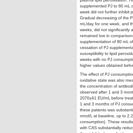
supplemented PJ to 80 mL of
week did not further inhibit p
Gradual decreasing of the P
mL/day for one week, and th
weeks, did not significantly 
remained low in comparison t
supplementation of 80 mL of
cessation of PJ supplementa
susceptibility to lipid peroxi
weeks with no PJ consumptio
higher values obtained befo
The effect of PJ consumptio
oxidative state was also me
the concentration of antib
observed after 1 and 3 mont
2070±61 EU/mL before trea
1 and 3 months of PJ consum
these patients was substanti
nmol/L at baseline, up to 2.
consumption). These results 
with CAS substantially reduc