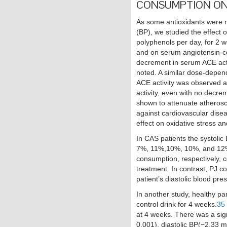
CONSUMPTION ON
As some antioxidants were 
(BP), we studied the effect
polyphenols per day, for 2 w
and on serum angiotensin-co
decrement in serum ACE acti
noted. A similar dose-depend
ACE activity was observed 
activity, even with no decre
shown to attenuate atheroscl
against cardiovascular diseas
effect on oxidative stress a
In CAS patients the systolic 
7%, 11%,10%, 10%, and 12% 
consumption, respectively, 
treatment. In contrast, PJ c
patient’s diastolic blood pre
In another study, healthy p
control drink for 4 weeks.
35
at 4 weeks. There was a sign
0.001), diastolic BP(−2.33