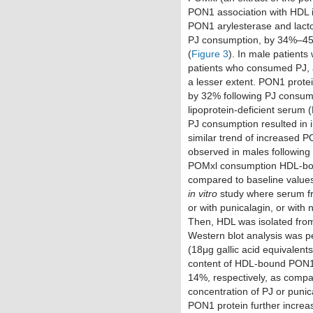
PON1 association with HDL in
PON1 arylesterase and lacton
PJ consumption, by 34%–45%
(
Figure 3
). In male patient
patients who consumed PJ, a
a lesser extent. PON1 protei
by 32% following PJ consump
lipoprotein-deficient serum
PJ consumption resulted in 
similar trend of increased 
observed in males following
POMxl consumption HDL-bo
compared to baseline values
in vitro
study where serum fr
or with punicalagin, or with 
Then, HDL was isolated from
Western blot analysis was p
(18μg gallic acid equivalent
content of HDL-bound PON1 
14%, respectively, as compa
concentration of PJ or pun
PON1 protein further increa