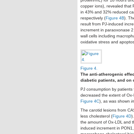
copper ions), revealed that
in 43% and 32% reduced capa
respectively (
Figure 4B
). Th
result from PJ-induced incr
increment in paraoxonase 2
wall cells including macrop
oxidative stress and apoptos
Figure 4.
The anti-atherogenic eff
diabetic patients, and on 
PJ consumption by patients w
decreased the extent of Ox-
Figure 4C
), as was shown
i
The carotid lesions from C
less cholesterol (
Figure 4D
)
the amount of Ox-LDL and th
induced increment in PON1
macrophage cholesterol bio