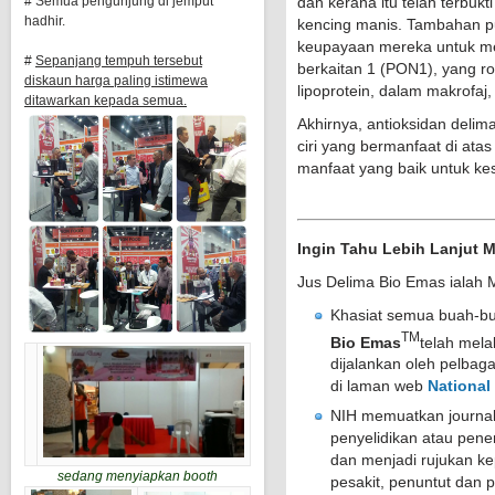
dan kerana itu telah terbuk
# Semua pengunjung di jemput
hadhir.
kencing manis.
Tambahan pu
keupayaan mereka untuk me
#
Sepanjang tempuh tersebut
berkaitan 1 (PON1), yang ro
diskaun harga paling istimewa
lipoprotein, dalam makrofaj,
ditawarkan kepada semua.
Akhirnya, antioksidan deli
ciri yang bermanfaat di at
manfaat yang baik untuk kes
Ingin Tahu Lebih Lanjut 
Jus Delima Bio Emas ialah
Khasiat semua buah-b
TM
Bio Emas
telah melal
dijalankan oleh pelbaga
di laman web
National 
NIH memuatkan journal-j
penyelidikan atau pen
dan menjadi rujukan ke
sedang menyiapkan booth
pesakit, penuntut dan p