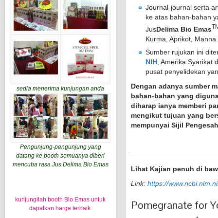
Journal-journal serta ar
ke atas bahan-bahan y
T
Jus
Delima Bio Emas
Kurma, Aprikot, Mann
Sumber rujukan ini dite
NIH
, Amerika Syarikat 
pusat penyelidekan ya
Dengan adanya sumber m
sedia menerima kunjungan anda
bahan-bahan yang diguna
diharap ianya memberi p
mengikut tujuan yang ber
mempunyai Sijil Pengesa
Pengunjung-pengunjung yang
————————————
datang ke booth semuanya diberi
mencuba rasa Jus Delima Bio Emas
Lihat Kajian penuh di ba
Link:
https://www.ncbi.nlm.
kunjungilah booth Bio Emas untuk
Pomegranate for Yo
dapatkan harga terbaik.