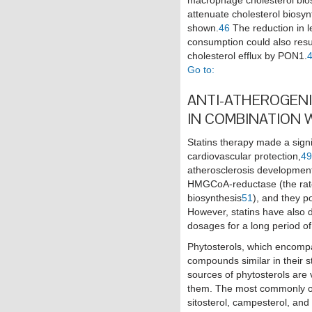
attenuate cholesterol biosyn
shown.
46
The reduction in le
consumption could also resu
cholesterol efflux by PON1.
Go to:
ANTI-ATHEROGENI
IN COMBINATION
Statins therapy made a signif
cardiovascular protection,
49
atherosclerosis developmen
HMGCoA-reductase (the rate-
biosynthesis
51
), and they p
However, statins have also d
dosages for a long period of
Phytosterols, which encompas
compounds similar in their st
sources of phytosterols are
them. The most commonly oc
sitosterol, campesterol, and