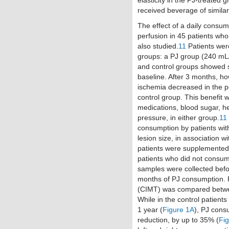
received beverage of similar 
The effect of a daily consu
perfusion in 45 patients wh
also studied.
11
Patients wer
groups: a PJ group (240 mL
and control groups showed si
baseline. After 3 months, ho
ischemia decreased in the p
control group. This benefit
medications, blood sugar, h
pressure, in either group.
11
consumption by patients with
lesion size, in association w
patients were supplemented 
patients who did not consum
samples were collected befor
months of PJ consumption. P
(CIMT) was compared betwee
While in the control patien
1 year (
Figure 1A
), PJ cons
reduction, by up to 35% (
Fi