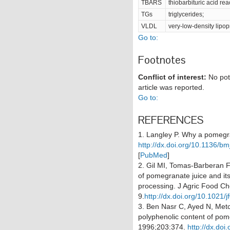
TBARS
thiobarbituric acid re
TGs
triglycerides;
VLDL
very-low-density lipop
Go to:
Footnotes
Conflict of interest:
No pote
article was reported.
Go to:
REFERENCES
1.
Langley P. Why a pomeg
http://dx.doi.org/10.1136/b
[
PubMed
]
2.
Gil MI, Tomas-Barberan FA,
of pomegranate juice and its
processing.
J Agric Food C
9.
http://dx.doi.org/10.1021/
3.
Ben Nasr C, Ayed N, Metc
polyphenolic content of po
1996;
203
:374.
http://dx.do