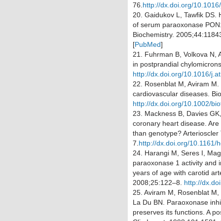
76.
http://dx.doi.org/10.1016
20.
Gaidukov L, Tawfik DS. Hig
of serum paraoxonase PON1
Biochemistry.
2005;
44
:1184
[
PubMed
]
21.
Fuhrman B, Volkova N, 
in postprandial chylomicron
http://dx.doi.org/10.1016/j.
22.
Rosenblat M, Aviram M. 
cardiovascular diseases.
Bi
http://dx.doi.org/10.1002/bio
23.
Mackness B, Davies GK, 
coronary heart disease. Are 
than genotype?
Arterioscle
7.
http://dx.doi.org/10.1161
24.
Harangi M, Seres I, Mag
paraoxonase 1 activity and 
years of age with carotid ar
2008;
25
:122–8.
http://dx.d
25.
Aviram M, Rosenblat M,
La Du BN. Paraoxonase inhibi
preserves its functions. A p