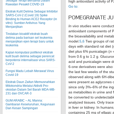
Sebagai Terapi Bersama Dalam
high antioxidant activity of P
Rawatan Pesakit COVID-19
Go to:
Ekstrak Kulit Delima Sebagai Inhibitor
SARS-CoV-2 (Covid 19) Spike
POMEGRANATE JUIC
Binding to Human ACE2 Receptor (in
vitro): Sumber Antivirus Yang
In vivo
studies were conducte
Menjanjikan
antioxidant components of 
Tindakan bioaktif ekstrak buah
the bioavailability and metab
delima pada barisan sel leukemia
model.
5
,
6
Two groups of rat
menjanjikan ejen terapi baru untuk
leukemia
days with standard rat diet (
diet plus 6% punicalagin (
n
=
Kajian komputasi polifenol ekstrak
from 0.6 g to 1.2 g. Glucuron
kulit buah delima sebagai perencat
berpotensi internalisasi virus SARS-
acid and punicalagin were d
CoV-2
6-one derivatives were also 
Fungsi Madu Lebah Merawat Virus
the last few weeks of the stu
Covid-19
observed along with 6H-dibe
were present as aglycones o
Ekstrak Daun Zaitun Memusnahkan
Mitokondria Melalui Aktiviti Pro-
since only 3%–6% of the ing
oksidan Dalam Sel Barah MDA-MB-
as metabolites in urine and f
231 dan OVCAR-3
be converted to undetectabl
GUM ARABIC – AL Manna:
analyzed tissues. Only trac
Gambaran Keseluruhan, Kegunaan
in liver or kidney. In human
Dan Kesan Sampingan
containing 25 mg of ellagic