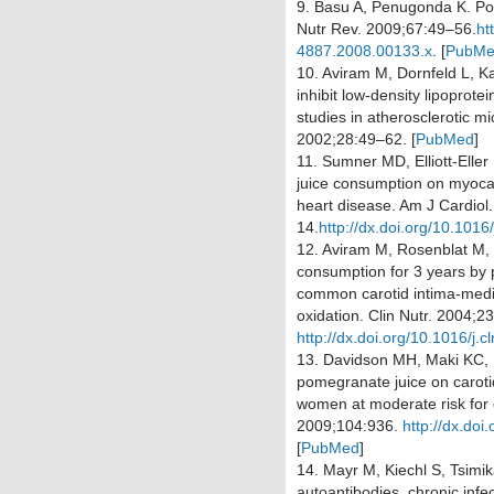
9.
Basu A, Penugonda K. Pome
Nutr Rev.
2009;
67
:49–56.
ht
4887.2008.00133.x
.
[
PubM
10.
Aviram M, Dornfeld L, K
inhibit low-density lipoprote
studies in atherosclerotic 
2002;
28
:49–62.
[
PubMed
]
11.
Sumner MD, Elliott-Eller
juice consumption on myocard
heart disease.
Am J Cardiol
14.
http://dx.doi.org/10.101
12.
Aviram M, Rosenblat M, G
consumption for 3 years by p
common carotid intima-medi
oxidation.
Clin Nutr.
2004;
23
http://dx.doi.org/10.1016/j.
13.
Davidson MH, Maki KC, Di
pomegranate juice on caroti
women at moderate risk for 
2009;
104
:936.
http://dx.do
[
PubMed
]
14.
Mayr M, Kiechl S, Tsimika
autoantibodies, chronic infec