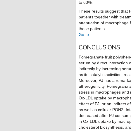
to 63%.
These results suggest that
patients together with treatm
attenuation of macrophage f
these patients.
Go to:
CONCLUSIONS
Pomegranate fruit polyphenol
serum by direct interaction
indirectly by increasing ser
as its catalytic activities, re
Moreover, PJ has a remarka
atherogenicity. Pomegranat
stress in macrophages and in
Ox-LDL uptake by macrophage
effect of PJ, or an indirect
as well as cellular PON2. Int
decreased after PJ consumpt
in Ox-LDL uptake by macrop
cholesterol biosynthesis, a