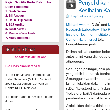
Penyelidikan
FEB
Kajian Saintifik Herba Dalam Jus
26
Delima Bio Emas
Kesihatan Ka
1. Buah Delima
2. Biji Anggur
fungsi delima untuk jantung
3. Daun / Biji Zaitun
*
Michael Aviram
, D.Sc
and
M
4. B17 Aprikot
5. Buah Kurma
Research Laboratory, The R
6. Manna - Gam Arab
Institute, Technion-Institu
7. Madu Bio Emas
Center, Haifa, Israel
telah m
kesejahteraan jantung.
Berita Bio Emas
Delima adalah sumber beber
antosianin) yang dianggap 
Assalamualaikum wbt,
atherogenic.
Bio Emas akan berada di:
Gabungan pelbagai jenis po
yang lebih luas untuk berti
# The 14th Malaysia International
Sesungguhnya delima adalah
Halal Showcase (MIHAS) 5-8 April
lain antioksidan dalam meli
2017 Kuala Lumpur Convention
(LDL, “kolesterol jahat”) da
Centre KLCC Malaysia.
“kolesterol baik”) daripada
# di booth Pahang Pavillion, selama
pembentukan aterosklerosi
4 hari.
Antioksidan delima tidak be