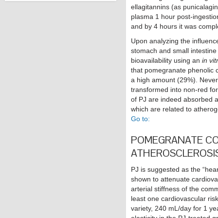
ellagitannins (as punicalagi
plasma 1 hour post-ingesti
and by 4 hours it was comple
Upon analyzing the influence
stomach and small intestin
bioavailability using an
in vit
that pomegranate phenolic c
a high amount (29%). Nevert
transformed into non-red f
of PJ are indeed absorbed a
which are related to atherog
Go to:
POMEGRANATE CO
ATHEROSCLEROSI
PJ is suggested as the “heart
shown to attenuate cardiova
arterial stiffness of the com
least one cardiovascular ri
variety, 240 mL/day for 1 ye
elasticity in the PJ-treated