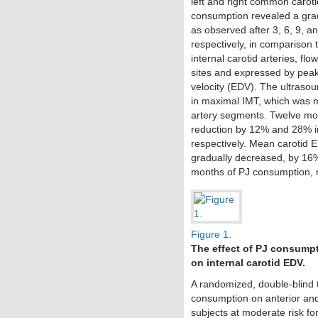
left and right common caroti
consumption revealed a gra
as observed after 3, 6, 9, 
respectively, in comparison 
internal carotid arteries, flo
sites and expressed by peak 
velocity (EDV). The ultraso
in maximal IMT, which was 
artery segments. Twelve mo
reduction by 12% and 28% in t
respectively. Mean carotid ED
gradually decreased, by 16%
months of PJ consumption, r
Figure 1.
The effect of PJ consump
on internal carotid EDV.
A randomized, double-blind t
consumption on anterior and
subjects at moderate risk fo