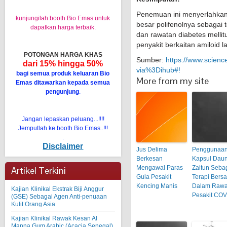
Penemuan ini menyerlahkan
kunjungilah booth Bio Emas untuk
besar polifenolnya sebagai
dapatkan harga terbaik.
dan rawatan diabetes mellit
penyakit berkaitan amiloid la
POTONGAN HARGA KHAS
Sumber:
https://www.scienc
dari 15% hingga 50%
via%3Dihub#!
bagi semua produk keluaran Bio
More from my site
Emas ditawarkan kepada semua
pengunjung
.
Jangan lepaskan peluang...!!!!
Jemputlah ke booth Bio Emas..!!!
.
Disclaimer
Jus Delima
Penggunaa
Berkesan
Kapsul Dau
Mengawal Paras
Zaitun Seba
Artikel Terkini
Gula Pesakit
Terapi Bers
Kencing Manis
Dalam Rawa
Kajian Klinikal Ekstrak Biji Anggur
Pesakit COV
(GSE) Sebagai Agen Anti-penuaan
Kulit Orang Asia
Kajian Klinikal Rawak Kesan Al
Manna Gum Arabic (Acacia Senegal)