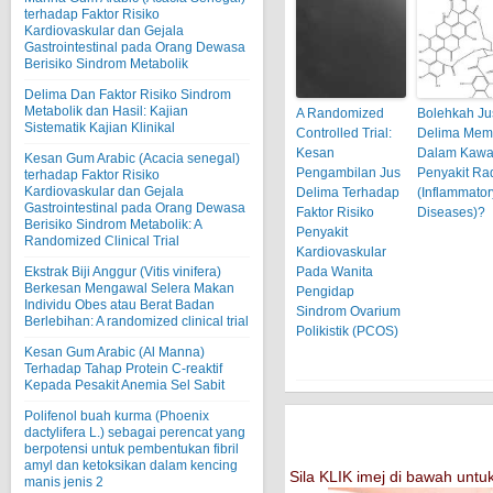
terhadap Faktor Risiko
Kardiovaskular dan Gejala
Gastrointestinal pada Orang Dewasa
Berisiko Sindrom Metabolik
Delima Dan Faktor Risiko Sindrom
Metabolik dan Hasil: Kajian
A Randomized
Bolehkah Ju
Sistematik Kajian Klinikal
Controlled Trial:
Delima Mem
Kesan
Dalam Kawa
Kesan Gum Arabic (Acacia senegal)
Pengambilan Jus
Penyakit Ra
terhadap Faktor Risiko
Kardiovaskular dan Gejala
Delima Terhadap
(Inflammator
Gastrointestinal pada Orang Dewasa
Faktor Risiko
Diseases)?
Berisiko Sindrom Metabolik: A
Penyakit
Randomized Clinical Trial
Kardiovaskular
Pada Wanita
Ekstrak Biji Anggur (Vitis vinifera)
Berkesan Mengawal Selera Makan
Pengidap
Individu Obes atau Berat Badan
Sindrom Ovarium
Berlebihan: A randomized clinical trial
Polikistik (PCOS)
Kesan Gum Arabic (Al Manna)
Terhadap Tahap Protein C-reaktif
Kepada Pesakit Anemia Sel Sabit
Polifenol buah kurma (Phoenix
dactylifera L.) sebagai perencat yang
berpotensi untuk pembentukan fibril
amyl dan ketoksikan dalam kencing
Sila KLIK imej di bawah un
manis jenis 2