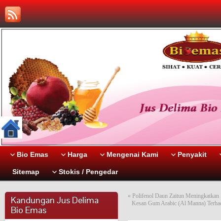
Bio Emas
Harga
Mengenai Kami
Penyakit
Sitemap
Stokis / Pengedar
«
Polifenol Daun Zaitun Meningkatkan 
Kandungan Jus Delima
Kesan Gum Arabic (Al Manna) Terhada
Bio Emas