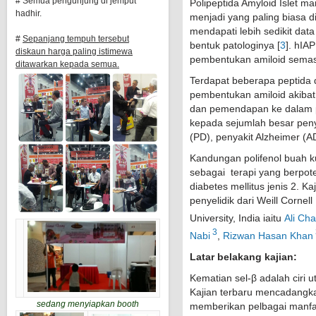
# Semua pengunjung di jemput
Polipeptida Amyloid Islet ma
hadhir.
menjadi yang paling biasa d
mendapati lebih sedikit dat
#
Sepanjang tempuh tersebut
bentuk patologinya [
3
]. hIA
diskaun harga paling istimewa
pembentukan amiloid sema
ditawarkan kepada semua.
Terdapat beberapa peptida 
pembentukan amiloid akibat
dan pemendapan ke dalam p
kepada sejumlah besar penya
(PD), penyakit Alzheimer (
Kandungan polifenol buah ku
sebagai terapi yang berpot
diabetes mellitus jenis 2. K
penyelidik dari Weill Cornel
University, India iaitu
Ali Cha
3
Nabi
,
Rizwan Hasan Khan
Latar belakang kajian:
Kematian sel-β adalah ciri u
Kajian terbaru mencadangk
sedang menyiapkan booth
memberikan pelbagai manfaa