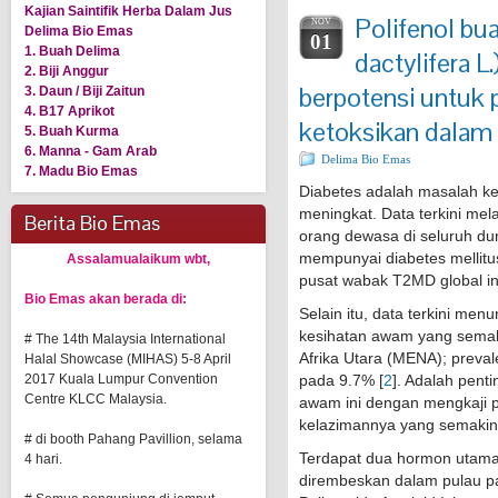
Kajian Saintifik Herba Dalam Jus
Polifenol bu
NOV
Delima Bio Emas
01
1. Buah Delima
dactylifera L
2. Biji Anggur
berpotensi untuk 
3. Daun / Biji Zaitun
4. B17 Aprikot
ketoksikan dalam 
5. Buah Kurma
6. Manna - Gam Arab
Delima Bio Emas
7. Madu Bio Emas
Diabetes adalah masalah k
meningkat. Data terkini mel
Berita Bio Emas
orang dewasa di seluruh du
mempunyai diabetes mellitu
Assalamualaikum wbt,
pusat wabak T2MD global ini
Bio Emas akan berada di:
Selain itu, data terkini me
kesihatan awam yang semak
# The 14th Malaysia International
Afrika Utara (MENA); preval
Halal Showcase (MIHAS) 5-8 April
2017 Kuala Lumpur Convention
pada 9.7% [
2
]. Adalah pent
Centre KLCC Malaysia.
awam ini dengan mengkaji p
kelazimannya yang semakin
# di booth Pahang Pavillion, selama
Terdapat dua hormon utama y
4 hari.
dirembeskan dalam pulau pa