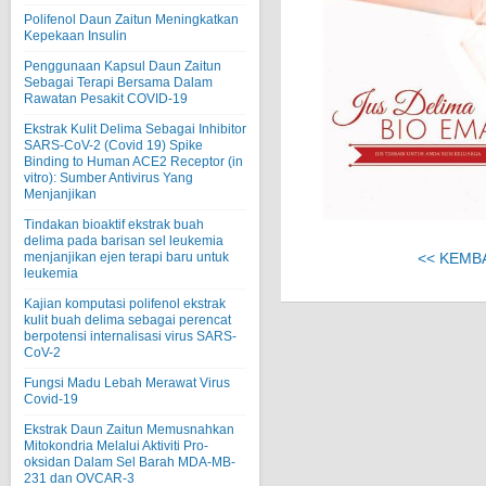
Polifenol Daun Zaitun Meningkatkan
Kepekaan Insulin
Penggunaan Kapsul Daun Zaitun
Sebagai Terapi Bersama Dalam
Rawatan Pesakit COVID-19
Ekstrak Kulit Delima Sebagai Inhibitor
SARS-CoV-2 (Covid 19) Spike
Binding to Human ACE2 Receptor (in
vitro): Sumber Antivirus Yang
Menjanjikan
Tindakan bioaktif ekstrak buah
delima pada barisan sel leukemia
menjanjikan ejen terapi baru untuk
<< KEMB
leukemia
Kajian komputasi polifenol ekstrak
kulit buah delima sebagai perencat
berpotensi internalisasi virus SARS-
CoV-2
Fungsi Madu Lebah Merawat Virus
Covid-19
Ekstrak Daun Zaitun Memusnahkan
Mitokondria Melalui Aktiviti Pro-
oksidan Dalam Sel Barah MDA-MB-
231 dan OVCAR-3