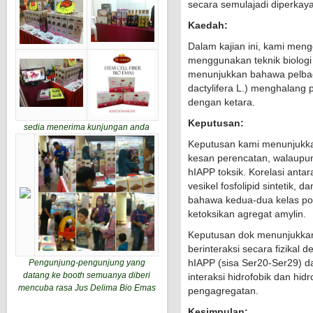
secara semulajadi diperkay
Kaedah:
Dalam kajian ini, kami meng
menggunakan teknik biologi s
menunjukkan bahawa pelbaga
dactylifera L.) menghalang 
dengan ketara.
Keputusan:
sedia menerima kunjungan anda
Keputusan kami menunjukk
kesan perencatan, walaupu
hIAPP toksik. Korelasi antar
vesikel fosfolipid sintetik
bahawa kedua-dua kelas pol
ketoksikan agregat amylin.
Keputusan dok menunjukkan
berinteraksi secara fizikal
hIAPP (sisa Ser20-Ser29) d
Pengunjung-pengunjung yang
datang ke booth semuanya diberi
interaksi hidrofobik dan hi
mencuba rasa Jus Delima Bio Emas
pengagregatan.
Kesimpulan: