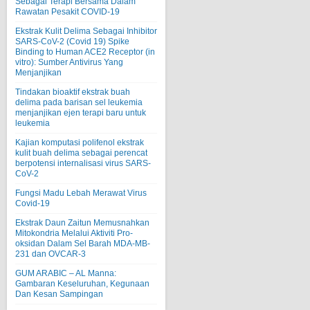
Sebagai Terapi Bersama Dalam
Rawatan Pesakit COVID-19
Ekstrak Kulit Delima Sebagai Inhibitor
SARS-CoV-2 (Covid 19) Spike
Binding to Human ACE2 Receptor (in
vitro): Sumber Antivirus Yang
Menjanjikan
Tindakan bioaktif ekstrak buah
delima pada barisan sel leukemia
menjanjikan ejen terapi baru untuk
leukemia
Kajian komputasi polifenol ekstrak
kulit buah delima sebagai perencat
berpotensi internalisasi virus SARS-
CoV-2
Fungsi Madu Lebah Merawat Virus
Covid-19
Ekstrak Daun Zaitun Memusnahkan
Mitokondria Melalui Aktiviti Pro-
oksidan Dalam Sel Barah MDA-MB-
231 dan OVCAR-3
GUM ARABIC – AL Manna:
Gambaran Keseluruhan, Kegunaan
Dan Kesan Sampingan