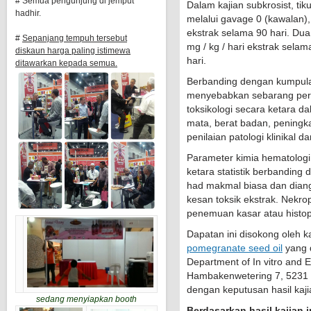
# Semua pengunjung di jemput
Dalam kajian subkrosist, tiku
hadhir.
melalui gavage 0 (kawalan),
ekstrak selama 90 hari. D
#
Sepanjang tempuh tersebut
mg / kg / hari ekstrak selam
diskaun harga paling istimewa
hari.
ditawarkan kepada semua.
Berbanding dengan kumpula
menyebabkan sebarang per
toksikologi secara ketara d
mata, berat badan, pening
penilaian patologi klinikal d
Parameter kimia hematolog
ketara statistik berbandin
had makmal biasa dan diang
kesan toksik ekstrak. Nekr
penemuan kasar atau histop
Dapatan ini disokong oleh k
pomegranate seed oil
yang d
Department of In vitro and 
Hambakenwetering 7, 5231 
dengan keputusan hasil kaj
sedang menyiapkan booth
Berdasarkan hasil kajian 