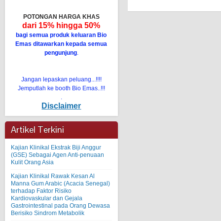
POTONGAN HARGA KHAS
dari 15% hingga 50%
bagi semua produk keluaran Bio
Emas ditawarkan kepada semua
pengunjung
.
Jangan lepaskan peluang...!!!!
Jemputlah ke booth Bio Emas..!!!
.
Disclaimer
Artikel Terkini
Kajian Klinikal Ekstrak Biji Anggur
(GSE) Sebagai Agen Anti-penuaan
Kulit Orang Asia
Kajian Klinikal Rawak Kesan Al
Manna Gum Arabic (Acacia Senegal)
terhadap Faktor Risiko
Kardiovaskular dan Gejala
Gastrointestinal pada Orang Dewasa
Berisiko Sindrom Metabolik