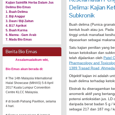
Kajian Saintifik Herba Dalam Jus
Delima: Kajian Ke
Delima Bio Emas
1. Buah Delima
Subkronik
2. Biji Anggur
3. Daun / Biji Zaitun
Buah delima (Punica grana
4. B17 Aprikot
bentuk buah atau jus. Pada
5. Buah Kurma
tinggi untuk manafaat kesih
6. Manna - Gam Arab
7. Madu Bio Emas
dipasarkan sebagai makan
Satu kajian penilian yang b
Berita Bio Emas
kesan ketoksikan dan subkr
telah dijalankan oleh
Patel 
Assalamualaikum wbt,
Pharmacology and Toxicolog
1389 Trasad Road, Ahmedaba
Bio Emas akan berada di:
Objektif kajian ini adalah u
# The 14th Malaysia International
buah delima terhadap ketoks
Halal Showcase (MIHAS) 5-8 April
2017 Kuala Lumpur Convention
Ekstrak itu diseragamkan ke
Centre KLCC Malaysia.
anomerik aktif yang bertan
potensi antioksidan jus. LD 
# di booth Pahang Pavillion, selama
daripada berat badan 5 g / k
4 hari.
sebagai 217 dan 187 mg / k