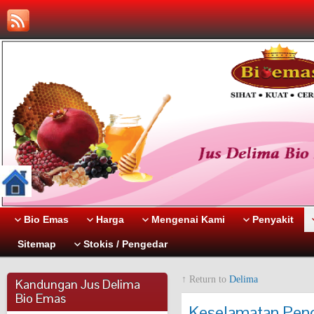
Bio Emas
Harga
Mengenai Kami
Penyakit
Sitemap
Stokis / Pengedar
↑ Return to
Delima
Kandungan Jus Delima
Bio Emas
Keselamatan Pen