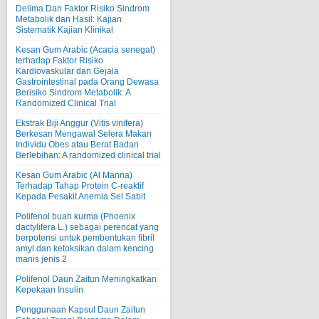
Delima Dan Faktor Risiko Sindrom
Metabolik dan Hasil: Kajian
Sistematik Kajian Klinikal
Kesan Gum Arabic (Acacia senegal)
terhadap Faktor Risiko
Kardiovaskular dan Gejala
Gastrointestinal pada Orang Dewasa
Berisiko Sindrom Metabolik: A
Randomized Clinical Trial
Ekstrak Biji Anggur (Vitis vinifera)
Berkesan Mengawal Selera Makan
Individu Obes atau Berat Badan
Berlebihan: A randomized clinical trial
Kesan Gum Arabic (Al Manna)
Terhadap Tahap Protein C-reaktif
Kepada Pesakit Anemia Sel Sabit
Polifenol buah kurma (Phoenix
dactylifera L.) sebagai perencat yang
berpotensi untuk pembentukan fibril
amyl dan ketoksikan dalam kencing
manis jenis 2
Polifenol Daun Zaitun Meningkatkan
Kepekaan Insulin
Penggunaan Kapsul Daun Zaitun