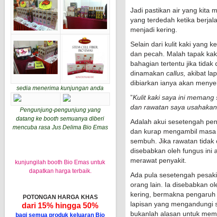
Jadi pastikan air yang kita 
yang terdedah ketika berja
menjadi kering.
Selain dari kulit kaki yang k
dan pecah. Malah tapak kak
bahagian tertentu jika tidak
dinamakan
callus,
akibat lap
dibiarkan ianya akan menye
sedia menerima kunjungan anda
”
Kulit kaki saya ini memang 
dan rawatan saya usahakan
Pengunjung-pengunjung yang
datang ke booth semuanya diberi
Adalah akui sesetengah pen
mencuba rasa Jus Delima Bio Emas
dan kurap mengambil masa a
sembuh. Jika rawatan tidak 
disebabkan oleh fungus ini 
merawat penyakit.
kunjungilah booth Bio Emas untuk
dapatkan harga terbaik.
Ada pula sesetengah pesakit
orang lain. Ia disebabkan ole
kering, bermakna pengaruh
POTONGAN HARGA KHAS
lapisan yang mengandungi s
dari 15% hingga 50%
bukanlah alasan untuk membia
bagi semua produk keluaran Bio