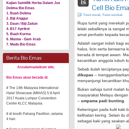
16
Kajian Saintifik Herba Dalam Jus
Cell Bio Em
Delima Bio Emas
1. Buah Delima
Tumit merah
,
Tumit merekah
2. Biji Anggur
Rupa tumit yang merekah p
3. Daun / Biji Zaitun
lelaki sebaliknya ia sanga
4. B17 Aprikot
5. Buah Kurma
amat perihatin kepada kecant
6. Manna - Gam Arab
Adalah sangat indah bagi wa
7. Madu Bio Emas
halus, licin serta berwarna 
berada di tempat awam. Mas
Berita Bio Emas
kecantikan anggota tubuh b
Assalamualaikum wbt,
Sebab itulah terciptanya p
dikupas
– menggambarkan 
Bio Emas akan berada di:
menyanjungi kecantikan khu
# The 14th Malaysia International
Bukan sahaja tumit malah b
Halal Showcase (MIHAS) 5-8 April
masyarakat Melayu dengan 
2017 Kuala Lumpur Convention
–
umpama padi bunting
.
Centre KLCC Malaysia.
Kekeringan pada kulit kaki 
# di booth Pahang Pavillion, selama
kelihatan kering. Selain itu 
4 hari.
sebagai kaki yang seakan-ak