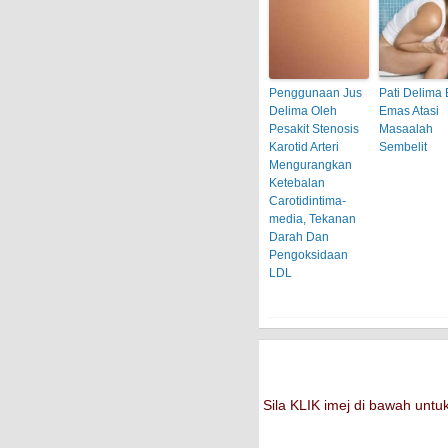
Penggunaan Jus
Pati Delima 
Delima Oleh
Emas Atasi
Pesakit Stenosis
Masaalah
Karotid Arteri
Sembelit
Mengurangkan
Ketebalan
Carotidintima-
media, Tekanan
Darah Dan
Pengoksidaan
LDL
Sila KLIK imej di bawah un