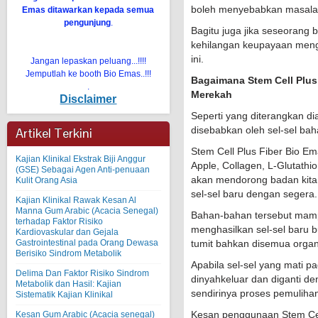
boleh menyebabkan masalah
Emas ditawarkan kepada semua
pengunjung
.
Bagitu juga jika seseorang 
kehilangan keupayaan menge
ini.
Jangan lepaskan peluang...!!!!
Jemputlah ke booth Bio Emas..!!!
Bagaimana Stem Cell Plus
.
Merekah
Disclaimer
Seperti yang diterangkan d
disebabkan oleh sel-sel baha
Artikel Terkini
Stem Cell Plus Fiber Bio E
Kajian Klinikal Ekstrak Biji Anggur
Apple, Collagen, L-Glutathio
(GSE) Sebagai Agen Anti-penuaan
akan mendorong badan kita 
Kulit Orang Asia
sel-sel baru dengan segera.
Kajian Klinikal Rawak Kesan Al
Manna Gum Arabic (Acacia Senegal)
Bahan-bahan tersebut mam
terhadap Faktor Risiko
menghasilkan sel-sel baru b
Kardiovaskular dan Gejala
Gastrointestinal pada Orang Dewasa
tumit bahkan disemua orga
Berisiko Sindrom Metabolik
Apabila sel-sel yang mati p
Delima Dan Faktor Risiko Sindrom
dinyahkeluar dan diganti d
Metabolik dan Hasil: Kajian
sendirinya proses pemulihan
Sistematik Kajian Klinikal
Kesan penggunaan Stem Cel
Kesan Gum Arabic (Acacia senegal)