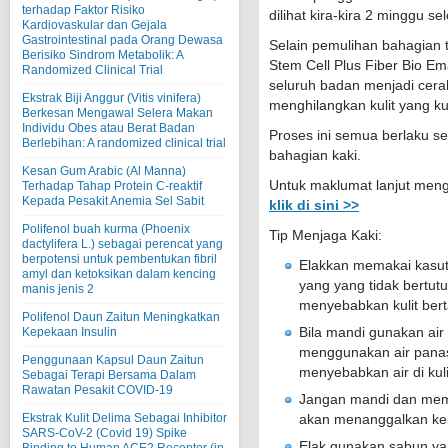
terhadap Faktor Risiko
dilihat kira-kira 2 minggu 
Kardiovaskular dan Gejala
Gastrointestinal pada Orang Dewasa
Selain pemulihan bahagian 
Berisiko Sindrom Metabolik: A
Stem Cell Plus Fiber Bio Em
Randomized Clinical Trial
seluruh badan menjadi cerah
Ekstrak Biji Anggur (Vitis vinifera)
menghilangkan kulit yang k
Berkesan Mengawal Selera Makan
Individu Obes atau Berat Badan
Proses ini semua berlaku se
Berlebihan: A randomized clinical trial
bahagian kaki.
Kesan Gum Arabic (Al Manna)
Untuk maklumat lanjut men
Terhadap Tahap Protein C-reaktif
Kepada Pesakit Anemia Sel Sabit
klik di sini >>
Polifenol buah kurma (Phoenix
Tip Menjaga Kaki:
dactylifera L.) sebagai perencat yang
berpotensi untuk pembentukan fibril
Elakkan memakai kasut
amyl dan ketoksikan dalam kencing
yang yang tidak bertut
manis jenis 2
menyebabkan kulit ber
Polifenol Daun Zaitun Meningkatkan
Bila mandi gunakan air
Kepekaan Insulin
menggunakan air panas
Penggunaan Kapsul Daun Zaitun
menyebabkan air di kulit
Sebagai Terapi Bersama Dalam
Rawatan Pesakit COVID-19
Jangan mandi dan memb
Ekstrak Kulit Delima Sebagai Inhibitor
akan menanggalkan kele
SARS-CoV-2 (Covid 19) Spike
Elak gunakan sabun yang