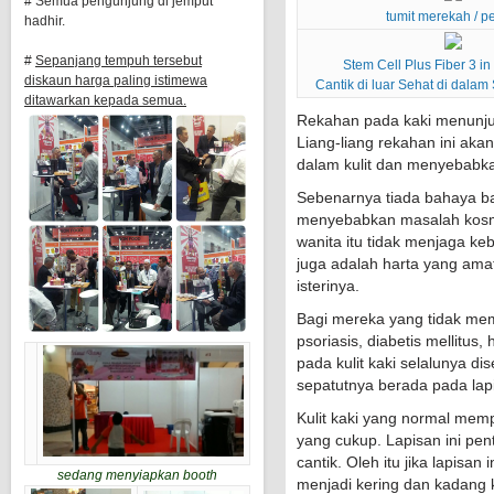
# Semua pengunjung di jemput
tumit merekah / p
hadhir.
#
Sepanjang tempuh tersebut
Stem Cell Plus Fiber 3 i
diskaun harga paling istimewa
Cantik di luar Sehat di dalam
ditawarkan kepada semua.
Rekahan pada kaki menunjuk
Liang-liang rekahan ini ak
dalam kulit dan menyebabka
Sebenarnya tiada bahaya bag
menyebabkan masalah kosme
wanita itu tidak menjaga ke
juga adalah harta yang ama
isterinya.
Bagi mereka yang tidak mem
psoriasis, diabetis mellitus
pada kulit kaki selalunya d
sepatutnya berada pada lapi
Kulit kaki yang normal mem
yang cukup. Lapisan ini pen
cantik. Oleh itu jika lapisa
sedang menyiapkan booth
menjadi kering dan kadang k