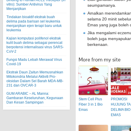
Binding to Human ACE2 Receptor (in
vitro): Sumber Antivirus Yang
seumpamanya.
Menjanjikan
Amalkan merendamkan k
Tindakan bioaktif ekstrak buah
selama 20 minit sebelu
delima pada barisan sel leukemia
Emas yang juga boleh d
menjanjikan ejen terapi baru untuk
leukemia
Jika mengalami eczema, 
Kajian komputasi polifenol ekstrak
boleh juga menyapukan
kulit buah delima sebagai perencat
berkenaan.
berpotensi internalisasi virus SARS-
CoV-2
More from my site
Fungsi Madu Lebah Merawat Virus
Covid-19
Ekstrak Daun Zaitun Memusnahkan
Mitokondria Melalui Aktiviti Pro-
oksidan Dalam Sel Barah MDA-MB-
231 dan OVCAR-3
GUM ARABIC – AL Manna:
Gambaran Keseluruhan, Kegunaan
Stem Cell Plus
PROMOSI
Dan Kesan Sampingan
Fiber 3 in 1 Bio
HUJUNG T
Emas
DELIMA BIO
EMAS