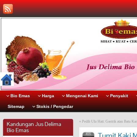
Bio Emas
Harga
Mengenai Kami
Penyakit
Sitemap
Stokis / Pengedar
«
Pedih Ulu Hati: Gastrik atau Batu K
Kandungan Jus Delima
Bio Emas
Tumit Kaki 
AUG