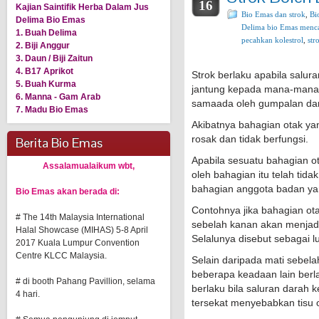
16
Kajian Saintifik Herba Dalam Jus
Bio Emas dan strok
,
Bi
Delima Bio Emas
Delima bio Emas menca
1. Buah Delima
pecahkan kolestrol
,
str
2. Biji Anggur
3. Daun / Biji Zaitun
Jus Delima Bio Emas Mera
4. B17 Aprikot
Strok berlaku apabila salu
5. Buah Kurma
jantung kepada mana-mana 
6. Manna - Gam Arab
samaada oleh gumpalan dara
7. Madu Bio Emas
Akibatnya bahagian otak ya
rosak dan tidak berfungsi.
Berita Bio Emas
Apabila sesuatu bahagian o
Assalamualaikum wbt,
oleh bahagian itu telah ti
bahagian anggota badan ya
Bio Emas akan berada di:
Contohnya jika bahagian ot
# The 14th Malaysia International
sebelah kanan akan menjadi
Halal Showcase (MIHAS) 5-8 April
Selalunya disebut sebagai 
2017 Kuala Lumpur Convention
Centre KLCC Malaysia.
Selain daripada mati sebel
beberapa keadaan lain berla
# di booth Pahang Pavillion, selama
berlaku bila saluran darah
4 hari.
tersekat menyebabkan tisu o