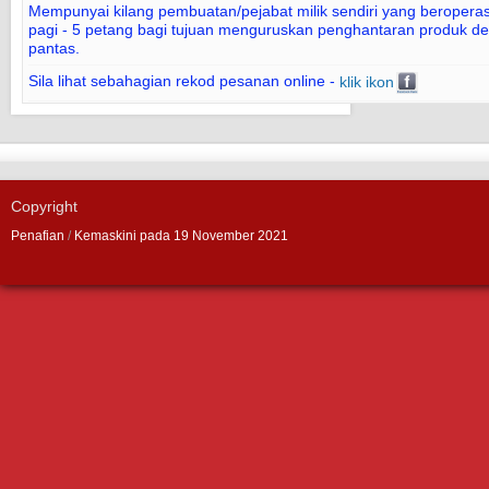
Mempunyai kilang pembuatan/pejabat milik sendiri yang beroperasi
pagi - 5 petang bagi tujuan menguruskan penghantaran produk d
pantas.
Sila lihat sebahagian rekod pesanan online -
klik ikon
Copyright
Penafian
/
Kemaskini pada 19 November 2021