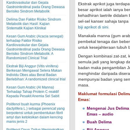
Kardiovaskular dan Gejala
Ekstrak aprikot juga terda
Gastrointestinal pada Orang Dewasa
besar aprikot ialah ianya b
Berisiko Sindrom Metabolik
kehadhiran laetrile didalam 
Delima Dan Faktor Risiko Sindrom
sel-sel kanser sahaja tanp
Metabolik dan Hasil: Kajian
biji aprikot di sini.
Sistematik Kajian Klinikal
Manakala manna (gum arab
Kesan Gum Arabic (Acacia senegal)
terhadap Faktor Risiko
pembekal tenaga dan beber
Kardiovaskular dan Gejala
untuk kesejahteraan tubuh b
Gastrointestinal pada Orang Dewasa
Berisiko Sindrom Metabolik: A
Dengan kombinasi zat-zat, 
Randomized Clinical Trial
semula jadi yang lengkap d
Ekstrak Biji Anggur (Vitis vinifera)
badan maka pengambilan J
Berkesan Mengawal Selera Makan
menghindar daripada disera
Individu Obes atau Berat Badan
mempunyai badan yang sent
Berlebihan: A randomized clinical trial
masa.
Kesan Gum Arabic (Al Manna)
Terhadap Tahap Protein C-reaktif
Maklumat formulasi Delim
Kepada Pesakit Anemia Sel Sabit
Emas:
Polifenol buah kurma (Phoenix
Mengenai Jus Delima
dactylifera L.) sebagai perencat yang
berpotensi untuk pembentukan fibril
Emas – audio
amyl dan ketoksikan dalam kencing
manis jenis 2
Buah Delima
Biji Anggur
Polifenol Daun Zaitun Meningkatkan