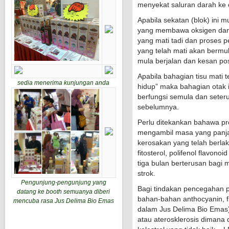
menyekat saluran darah ke 
Apabila sekatan (blok) ini 
yang membawa oksigen dan z
yang mati tadi dan proses 
yang telah mati akan bermul
mula berjalan dan kesan pos
Apabila bahagian tisu mati t
sedia menerima kunjungan anda
hidup” maka bahagian otak 
berfungsi semula dan seter
sebelumnya.
Perlu ditekankan bahawa pro
mengambil masa yang panj
kerosakan yang telah berla
fitosterol, polifenol flavo
tiga bulan berterusan bagi 
strok.
Pengunjung-pengunjung yang
Bagi tindakan pencegahan 
datang ke booth semuanya diberi
bahan-bahan anthocyanin, fit
mencuba rasa Jus Delima Bio Emas
dalam Jus Delima Bio Emas
atau aterosklerosis dimana