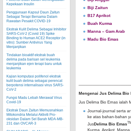
Kepekaan Insulin
Biji Zaitun
Penggunaan Kapsul Daun Zaitun
B17 Aprikot
Sebagai Terapi Bersama Dalam
Rawatan Pesakit COVID-19
Buah Kurma
Ekstrak Kulit Delima Sebagai Inhibitor
Manna – Gam Arab
SARS-CoV-2 (Covid 19) Spike
Binding to Human ACE2 Receptor (in
Madu Bio Emas
vitro): Sumber Antivirus Yang
Menjanjikan
Tindakan bioaktif ekstrak buah
delima pada barisan sel leukemia
menjanjikan ejen terapi baru untuk
leukemia
Kajian komputasi polifenol ekstrak
kulit buah delima sebagai perencat
______________________
berpotensi internalisasi virus SARS-
CoV-2
Mengenai Jus Delima Bio
Fungsi Madu Lebah Merawat Virus
Jus Delima Bio Emas ialah
Covid-19
Ekstrak Daun Zaitun Memusnahkan
Journal-journal serta ar
Mitokondria Melalui Aktiviti Pro-
ke atas bahan-bahan y
oksidan Dalam Sel Barah MDA-MB-
T
231 dan OVCAR-3
Jus
Delima Bio Emas
Kurma, Aprikot, Mann