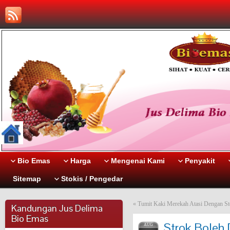
Bio Emas
Harga
Mengenai Kami
Penyakit
Sitemap
Stokis / Pengedar
«
Tumit Kaki Merekah Atasi Dengan St
Kandungan Jus Delima
Bio Emas
Strok Boleh
AUG