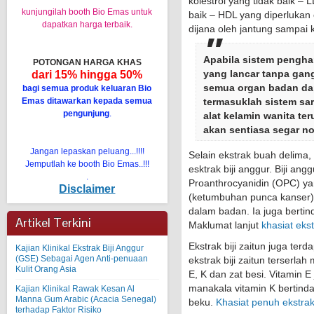
kolestrol yang tidak baik – 
kunjungilah booth Bio Emas untuk
baik – HDL yang diperlukan
dapatkan harga terbaik.
dijana oleh jantung sampai
Apabila sistem penghan
POTONGAN HARGA KHAS
yang lancar tanpa gan
dari 15% hingga 50%
semua organ badan dap
bagi semua produk keluaran Bio
Emas ditawarkan kepada semua
termasuklah sistem sar
pengunjung
.
alat kelamin wanita ter
akan sentiasa segar no
Jangan lepaskan peluang...!!!!
Selain ekstrak buah delima
Jemputlah ke booth Bio Emas..!!!
esktrak biji anggur. Biji a
.
Proanthrocyanidin (OPC) y
Disclaimer
(ketumbuhan punca kanser)
dalam badan. Ia juga berti
Artikel Terkini
Maklumat lanjut
khasiat ekst
Ekstrak biji zaitun juga te
Kajian Klinikal Ekstrak Biji Anggur
(GSE) Sebagai Agen Anti-penuaan
ekstrak biji zaitun terserlah
Kulit Orang Asia
E, K dan zat besi. Vitamin
manakala vitamin K bertind
Kajian Klinikal Rawak Kesan Al
Manna Gum Arabic (Acacia Senegal)
beku.
Khasiat penuh ekstrak bi
terhadap Faktor Risiko