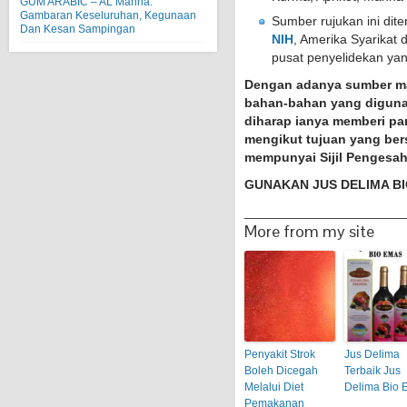
GUM ARABIC – AL Manna:
Gambaran Keseluruhan, Kegunaan
Sumber rujukan ini dite
Dan Kesan Sampingan
NIH
, Amerika Syarikat 
pusat penyelidekan ya
Dengan adanya sumber m
bahan-bahan yang diguna
diharap ianya memberi p
mengikut tujuan yang ber
mempunyai Sijil Pengesa
GUNAKAN JUS DELIMA B
______________________
More from my site
Penyakit Strok
Jus Delima
Boleh Dicegah
Terbaik Jus
Melalui Diet
Delima Bio 
Pemakanan