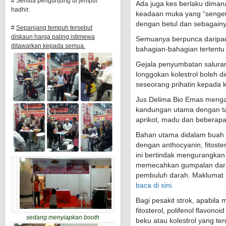
# Semua pengunjung di jemput
Ada juga kes berlaku dima
hadhir.
keadaan muka yang “senget”
dengan betul dan sebagainy
#
Sepanjang tempuh tersebut
diskaun harga paling istimewa
Semuanya berpunca daripad
ditawarkan kepada semua.
bahagian-bahagian tertentu 
Gejala penyumbatan salura
longgokan kolestrol boleh d
seseorang prihatin kepada k
Jus Delima Bio Emas menga
kandungan utama dengan tam
aprikot, madu dan beberapa e
Bahan utama didalam buah d
dengan anthocyanin, fitoste
ini bertindak mengurangkan k
memecahkan gumpalan darah
pembuluh darah. Maklumat 
baca di sini.
Bagi pesakit strok, apabil
fitosterol, polifenol flavon
sedang menyiapkan booth
beku atau kolestrol yang t