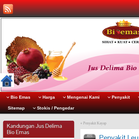
Bio Emas
Harga
Mengenai Kami
Penyakit
Sitemap
Stokis / Pengedar
«
Penyakit Kayap
Kandungan Jus Delima
Bio Emas
Penyakit Leu
AUG