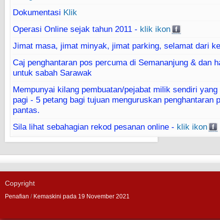
Dokumentasi
Klik
Operasi Online sejak tahun 2011 -
klik ikon
Jimat masa, jimat minyak, jimat parking, selamat dari k
Caj penghantaran pos percuma di Semananjung & dan h
untuk sabah Sarawak
Mempunyai kilang pembuatan/pejabat milik sendiri yang 
pagi - 5 petang bagi tujuan menguruskan penghantaran 
pantas.
Sila lihat sebahagian rekod pesanan online -
klik ikon
Copyright
Penafian
/
Kemaskini pada 19 November 2021