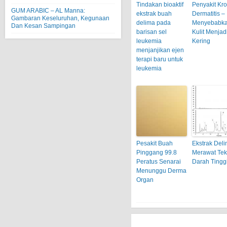
Tindakan bioaktif
Penyakit Kro
GUM ARABIC – AL Manna:
ekstrak buah
Dermatitis –
Gambaran Keseluruhan, Kegunaan
delima pada
Menyebabk
Dan Kesan Sampingan
barisan sel
Kulit Menjad
leukemia
Kering
menjanjikan ejen
terapi baru untuk
leukemia
Pesakit Buah
Ekstrak Del
Pinggang 99.8
Merawat Te
Peratus Senarai
Darah Tingg
Menunggu Derma
Organ