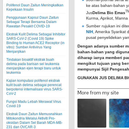
ke atas bahan-bahan y
Polifenol Daun Zaitun Meningkatkan
Kepekaan Insulin
T
Jus
Delima Bio Emas
Penggunaan Kapsul Daun Zaitun
Kurma, Aprikot, Mann
Sebagai Terapi Bersama Dalam
Sumber rujukan ini dite
Rawatan Pesakit COVID-19
NIH
, Amerika Syarikat 
Ekstrak Kulit Delima Sebagai Inhibitor
pusat penyelidekan ya
SARS-CoV-2 (Covid 19) Spike
Binding to Human ACE2 Receptor (in
Dengan adanya sumber m
vitro): Sumber Antivirus Yang
Menjanjikan
bahan-bahan yang diguna
diharap ianya memberi p
Tindakan bioaktif ekstrak buah
mengikut tujuan yang ber
delima pada barisan sel leukemia
menjanjikan ejen terapi baru untuk
mempunyai Sijil Pengesa
leukemia
GUNAKAN JUS DELIMA B
Kajian komputasi polifenol ekstrak
kulit buah delima sebagai perencat
______________________
berpotensi internalisasi virus SARS-
More from my site
CoV-2
Fungsi Madu Lebah Merawat Virus
Covid-19
Ekstrak Daun Zaitun Memusnahkan
Mitokondria Melalui Aktiviti Pro-
oksidan Dalam Sel Barah MDA-MB-
231 dan OVCAR-3