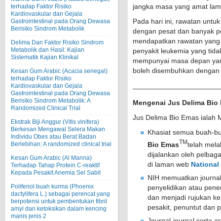
jangka masa yang amat lam
terhadap Faktor Risiko
Kardiovaskular dan Gejala
Pada hari ini, rawatan unt
Gastrointestinal pada Orang Dewasa
Berisiko Sindrom Metabolik
dengan pesat dan banyak pe
mendapatkan rawatan yang 
Delima Dan Faktor Risiko Sindrom
Metabolik dan Hasil: Kajian
penyakit leukemia yang tid
Sistematik Kajian Klinikal
mempunyai masa depan yang 
boleh disembuhkan dengan
Kesan Gum Arabic (Acacia senegal)
terhadap Faktor Risiko
______________________
Kardiovaskular dan Gejala
Gastrointestinal pada Orang Dewasa
Berisiko Sindrom Metabolik: A
Mengenai Jus Delima Bio
Randomized Clinical Trial
Jus Delima Bio Emas ialah
Ekstrak Biji Anggur (Vitis vinifera)
Berkesan Mengawal Selera Makan
Khasiat semua buah-b
Individu Obes atau Berat Badan
TM
Bio Emas
telah melal
Berlebihan: A randomized clinical trial
dijalankan oleh pelbaga
Kesan Gum Arabic (Al Manna)
di laman web
National 
Terhadap Tahap Protein C-reaktif
Kepada Pesakit Anemia Sel Sabit
NIH memuatkan journal-j
Polifenol buah kurma (Phoenix
penyelidikan atau pen
dactylifera L.) sebagai perencat yang
dan menjadi rujukan ke
berpotensi untuk pembentukan fibril
pesakit, penuntut dan p
amyl dan ketoksikan dalam kencing
manis jenis 2
Journal-journal serta ar