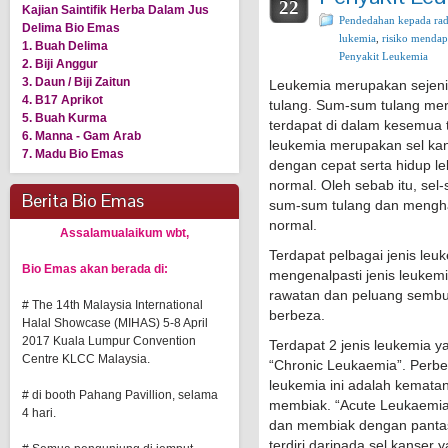
22
Kajian Saintifik Herba Dalam Jus
Pendedahan kepada rad
Delima Bio Emas
lukemia
,
risiko mendap
1. Buah Delima
Penyakit Leukemia
2. Biji Anggur
3. Daun / Biji Zaitun
Leukemia merupakan sejeni
4. B17 Aprikot
tulang. Sum-sum tulang me
5. Buah Kurma
terdapat di dalam kesemua 
6. Manna - Gam Arab
leukemia merupakan sel ka
7. Madu Bio Emas
dengan cepat serta hidup le
normal. Oleh sebab itu, se
Berita Bio Emas
sum-sum tulang dan mengha
normal.
Assalamualaikum wbt,
Terdapat pelbagai jenis leu
Bio Emas akan berada di:
mengenalpasti jenis leukemi
rawatan dan peluang sembu
# The 14th Malaysia International
berbeza.
Halal Showcase (MIHAS) 5-8 April
2017 Kuala Lumpur Convention
Terdapat 2 jenis leukemia y
Centre KLCC Malaysia.
“Chronic Leukaemia”. Perbe
leukemia ini adalah kematan
# di booth Pahang Pavillion, selama
membiak. “Acute Leukaemia
4 hari.
dan membiak dengan pantas
terdiri daripada sel kanse