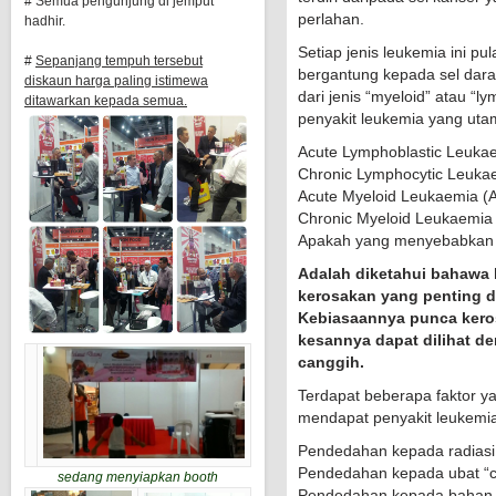
# Semua pengunjung di jemput
perlahan.
hadhir.
Setiap jenis leukemia ini p
#
Sepanjang tempuh tersebut
bergantung kepada sel darah
diskaun harga paling istimewa
dari jenis “myeloid” atau “l
ditawarkan kepada semua.
penyakit leukemia yang utam
Acute Lymphoblastic Leuka
Chronic Lymphocytic Leuka
Acute Myeloid Leukaemia (
Chronic Myeloid Leukaemia
Apakah yang menyebabkan t
Adalah diketahui bahawa l
kerosakan yang penting da
Kebiasaannya punca kerosa
kesannya dapat dilihat d
canggih.
Terdapat beberapa faktor ya
mendapat penyakit leukemi
Pendedahan kepada radiasi
Pendedahan kepada ubat “
sedang menyiapkan booth
Pendedahan kepada bahan k