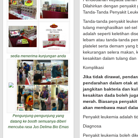
Dilahirkan dengan penyakit 
Tanda-Tanda Penyakit Leuk
Tanda-tanda penyakit leuk
tulang menghasilkan sel-se
adalah seperti keletihan d
lebam atau tanda-tanda pe
platelet serta demam yang 
kekurangan selera makan, k
sedia menerima kunjungan anda
kesakitan dalam tulang dan 
Komplikasi
Jika tidak dirawat, penda
pendarahan dalam otak ata
jangkitan bakteria dan ku
kesakitan dada boleh juga
merah. Biasanya penyakit
akan membawa maut dalam
Pengunjung-pengunjung yang
Penyakit leukemia adalah tid
datang ke booth semuanya diberi
Diagnosa
mencuba rasa Jus Delima Bio Emas
Penyakit leukemia boleh di