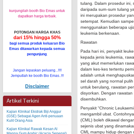
tulang. Dalam prosedur ini,
daripada sum-sum tulang ya
kunjungilah booth Bio Emas untuk
ini merupakan prosedur ya
dapatkan harga terbaik.
setempat. Kemudian sampel
menggunakan beberapa ujian
POTONGAN HARGA KHAS
leukemia berkenaan.
dari 15% hingga 50%
Rawatan
bagi semua produk keluaran Bio
Emas ditawarkan kepada semua
Pada hari ini, penyakit leu
pengunjung
.
kepada jenis leukemia, raw
yang akut memerlukan rawat
dalam kes-kes tertentu pem
Jangan lepaskan peluang...!!!!
adalah untuk menghapuskan
Jemputlah ke booth Bio Emas..!!!
sel darah yang normal pulih
.
Disclaimer
untuk berulang, rawatan p
disyorkan. Dengan rawatan
disembuhkan.
Artikel Terkini
Penyakit “Chronic Leukaemi
Kajian Klinikal Ekstrak Biji Anggur
mengambil ubat. Contohnya 
(GSE) Sebagai Agen Anti-penuaan
(CML) boleh dikawal deng
Kulit Orang Asia
sejenis ubat yang dinamakan 
Kajian Klinikal Rawak Kesan Al
CML mampu hidup dengan no
Manna Gum Arabic (Acacia Senegal)