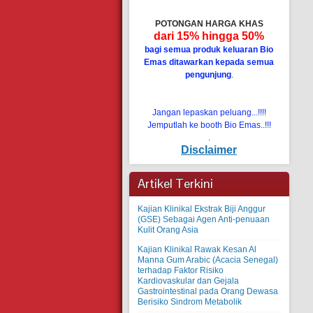
POTONGAN HARGA KHAS
dari 15% hingga 50%
bagi semua produk keluaran Bio
Emas ditawarkan kepada semua
pengunjung
.
Jangan lepaskan peluang...!!!!
Jemputlah ke booth Bio Emas..!!!
.
Disclaimer
Artikel Terkini
Kajian Klinikal Ekstrak Biji Anggur
(GSE) Sebagai Agen Anti-penuaan
Kulit Orang Asia
Kajian Klinikal Rawak Kesan Al
Manna Gum Arabic (Acacia Senegal)
terhadap Faktor Risiko
Kardiovaskular dan Gejala
Gastrointestinal pada Orang Dewasa
Berisiko Sindrom Metabolik