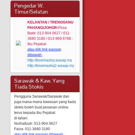
Pengedar W.
Timur/Selatan
KELANTAN / TRENGGANU
PAHANG/JOHOR:
Pirza
Bakti: 013-904 0627 / 011-
3680 3180 / 013-969 6788 -
Ibu Pejabat
atau klik link wassap
dibawah:
http://bioemashq.wasap.my
http://bioemashq2.wasap.my
Sarawak & Kaw. Yang
Tiada Stokis
Pengguna Sarawak/Sarawak dan
juga mana-mana kawasan yang tiada
stokis boleh buat pesanan online
terus kepada Ibu Pejabat
di talian:
Norhafizah: 013-904 0627
Faiza: 011-3680 3180
atau klik link wassap dibawah: