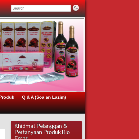
Produk
Q & A (Soalan Lazim)
Khidmat Pelanggan &
Pertanyaan Produk Bio
Emas