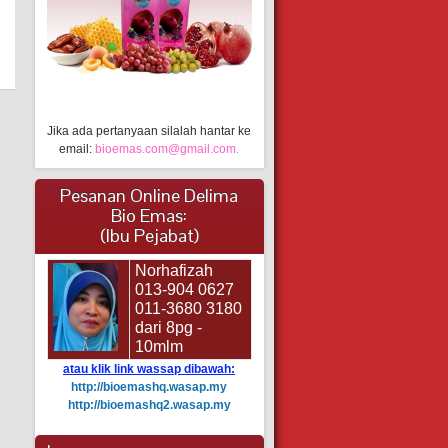
Jika ada pertanyaan silalah hantar ke
email:
bioemas.com@gmail.com.
Pesanan Online Delima
Bio Emas:
(Ibu Pejabat)
Norhafizah
013-904 0627
011-3680 3180
dari 8pg -
10mlm
atau klik link wassap dibawah:
http://bioemashq.wasap.my
http://bioemashq2.wasap.my