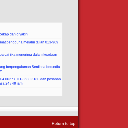
ekap dan diyakini
mat pengguna melalui talian 013-969
pa caj jika menerima dalam keadaan
yang berpengalaman Sentiasa bersedia
am
-904 0627 / 011-3680 3180 dan pesanan
sa 24 / 48 jam
Return to top