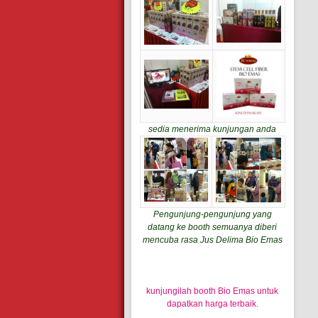
sedia menerima kunjungan anda
Pengunjung-pengunjung yang
datang ke booth semuanya diberi
mencuba rasa Jus Delima Bio Emas
kunjungilah booth Bio Emas untuk
dapatkan harga terbaik.