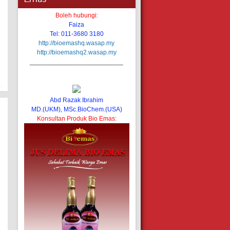
Boleh hubungi:
Faiza
Tel: 011-3680 3180
http://bioemashq.wasap.my
http://bioemashq2.wasap.my
__________________________
Abd Razak Ibrahim
MD.(UKM), MSc.BioChem.(USA)
Konsultan Produk Bio Emas: