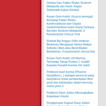
Delima Dan Faktor Risiko Sindrom
Metabolik dan Hasil: Kajian
Sistematik Kajian Klinikal
Kesan Gum Arabic (Acacia senegal)
terhadap Faktor Risiko
Kardiovaskular dan Gejala
Gastrointestinal pada Orang Dewasa
Berisiko Sindrom Metabolik: A
Randomized Clinical Trial
Ekstrak Biji Anggur (Vitis vinifera)
Berkesan Mengawal Selera Makan
Individu Obes atau Berat Badan
Berlebihan: A randomized clinical trial
Kesan Gum Arabic (Al Manna)
Terhadap Tahap Protein C-reaktif
Kepada Pesakit Anemia Sel Sabit
Polifenol buah kurma (Phoenix
dactylifera L.) sebagai perencat yang
berpotensi untuk pembentukan fibril
amyl dan ketoksikan dalam kencing
manis jenis 2
Polifenol Daun Zaitun Meningkatkan
Kepekaan Insulin
Penggunaan Kapsul Daun Zaitun