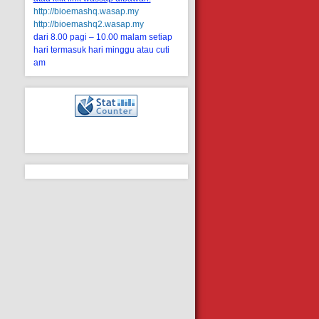
http://bioemashq.wasap.my
http://bioemashq2.wasap.my
dari 8.00 pagi – 10.00 malam setiap
hari termasuk hari minggu atau cuti
am