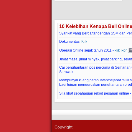
10 Kelebihan Kenapa Beli Onlin
Syarikat yang Berdaftar dengan SSM dan Pe
Dokumentasi
Klik
Operasi Online sejak tahun 2011 -
klik ikon
Jimat masa, jimat minyak, jimat parking, selam
Caj penghantaran pos percuma di Semananj
Sarawak
Mempunyai kilang pembuatan/pejabat milik sen
bagi tujuan menguruskan penghantaran prod
Sila lihat sebahagian rekod pesanan online -
Copyright