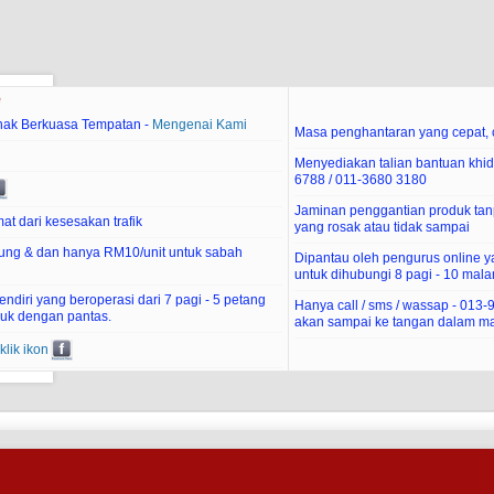
e
hak Berkuasa Tempatan -
Mengenai Kami
Masa penghantaran yang cepat, c
Menyediakan talian bantuan khid
6788 / 011-3680 3180
Jaminan penggantian produk tan
at dari kesesakan trafik
yang rosak atau tidak sampai
ung & dan hanya RM10/unit untuk sabah
Dipantau oleh pengurus online 
untuk dihubungi 8 pagi - 10 mal
diri yang beroperasi dari 7 pagi - 5 petang
Hanya call / sms / wassap - 013
uk dengan pantas.
akan sampai ke tangan dalam ma
klik ikon