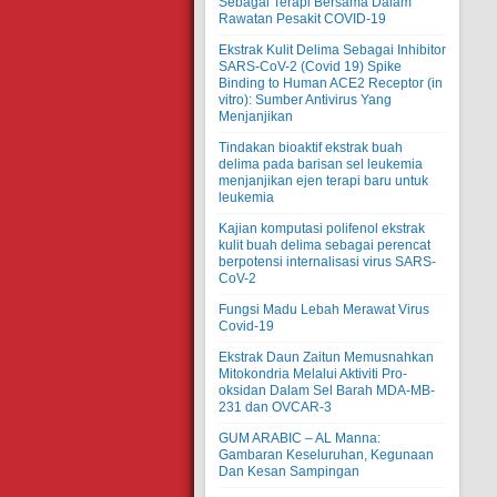
Sebagai Terapi Bersama Dalam
Rawatan Pesakit COVID-19
Ekstrak Kulit Delima Sebagai Inhibitor
SARS-CoV-2 (Covid 19) Spike
Binding to Human ACE2 Receptor (in
vitro): Sumber Antivirus Yang
Menjanjikan
Tindakan bioaktif ekstrak buah
delima pada barisan sel leukemia
menjanjikan ejen terapi baru untuk
leukemia
Kajian komputasi polifenol ekstrak
kulit buah delima sebagai perencat
berpotensi internalisasi virus SARS-
CoV-2
Fungsi Madu Lebah Merawat Virus
Covid-19
Ekstrak Daun Zaitun Memusnahkan
Mitokondria Melalui Aktiviti Pro-
oksidan Dalam Sel Barah MDA-MB-
231 dan OVCAR-3
GUM ARABIC – AL Manna:
Gambaran Keseluruhan, Kegunaan
Dan Kesan Sampingan