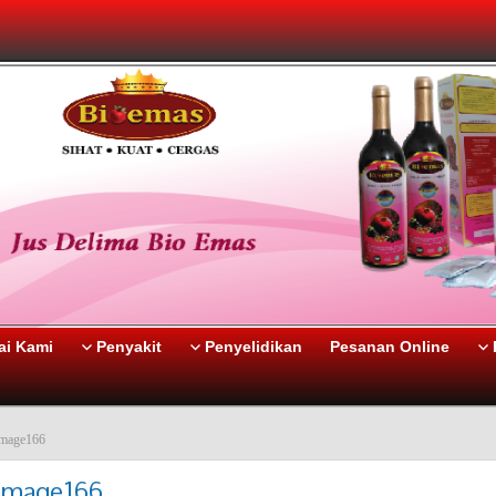
i Kami
Penyakit
Penyelidikan
Pesanan Online
image166
image166