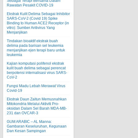
Sebagai Terapi Bersama Dalam
Rawatan Pesakit COVID-19
Ekstrak Kulit Delima Sebagai Inhibitor
SARS-CoV-2 (Covid 19) Spike
Binding to Human ACE2 Receptor (in
vitro): Sumber Antivirus Yang
Menjanjikan
Tindakan bioaktif ekstrak buah
delima pada barisan sel leukemia
menjanjikan ejen terapi baru untuk
leukemia
Kajian komputasi polifenol ekstrak
kulit buah delima sebagai perencat
berpotensi internalisasi virus SARS-
CoV-2
Fungsi Madu Lebah Merawat Virus
Covid-19
Ekstrak Daun Zaitun Memusnahkan
Mitokondria Melalui Aktiviti Pro-
oksidan Dalam Sel Barah MDA-MB-
231 dan OVCAR-3
GUM ARABIC – AL Manna:
Gambaran Keseluruhan, Kegunaan
Dan Kesan Sampingan