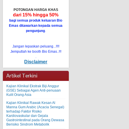
POTONGAN HARGA KHAS
dari 15% hingga 50%
bagi semua produk keluaran Bio
Emas ditawarkan kepada semua
pengunjung
.
Jangan lepaskan peluang...!!!!
Jemputlah ke booth Bio Emas..!!!
.
Disclaimer
Artikel Terkini
Kajian Klinikal Ekstrak Biji Anggur
(GSE) Sebagai Agen Anti-penuaan
Kulit Orang Asia
Kajian Klinikal Rawak Kesan Al
Manna Gum Arabic (Acacia Senegal)
terhadap Faktor Risiko
Kardiovaskular dan Gejala
Gastrointestinal pada Orang Dewasa
Berisiko Sindrom Metabolik