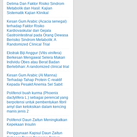
Delima Dan Faktor Risiko Sindrom
Metabolik dan Hasil: Kajian
Sistematik Kajian Klinikal
Kesan Gum Arabic (Acacia senegal)
terhadap Faktor Risiko
Kardiovaskular dan Gejala
Gastrointestinal pada Orang Dewasa
Berisiko Sindrom Metabolik: A
Randomized Clinical Trial
Ekstrak Biji Anggur (Vitis vinifera)
Berkesan Mengawal Selera Makan
Individu Obes atau Berat Badan
Berlebihan: A randomized clinical trial
Kesan Gum Arabic (Al Manna)
Terhadap Tahap Protein C-reaktif
Kepada Pesakit Anemia Sel Sabit
Polifenol buah kurma (Phoenix
dactylifera L.) sebagai perencat yang
berpotensi untuk pembentukan fibril
amyl dan ketoksikan dalam kencing
manis jenis 2
Polifenol Daun Zaitun Meningkatkan
Kepekaan Insulin
Penggunaan Kapsul Daun Zaitun