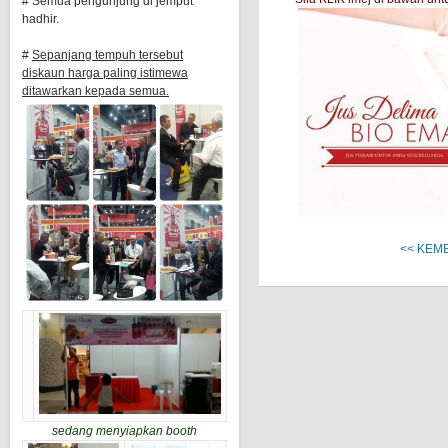
# Semua pengunjung di jemput
hadhir.
#
Sepanjang tempuh tersebut
diskaun harga paling istimewa
ditawarkan kepada semua.
<< KEM
sedang menyiapkan booth