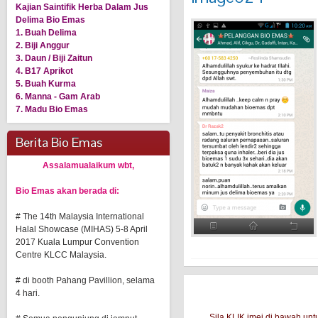
Kajian Saintifik Herba Dalam Jus
Delima Bio Emas
1. Buah Delima
2. Biji Anggur
3. Daun / Biji Zaitun
4. B17 Aprikot
5. Buah Kurma
6. Manna - Gam Arab
7. Madu Bio Emas
Berita Bio Emas
Assalamualaikum wbt,
Bio Emas akan berada di:
# The 14th Malaysia International
Halal Showcase (MIHAS) 5-8 April
2017 Kuala Lumpur Convention
Centre KLCC Malaysia.
# di booth Pahang Pavillion, selama
4 hari.
Sila KLIK imej di bawah u