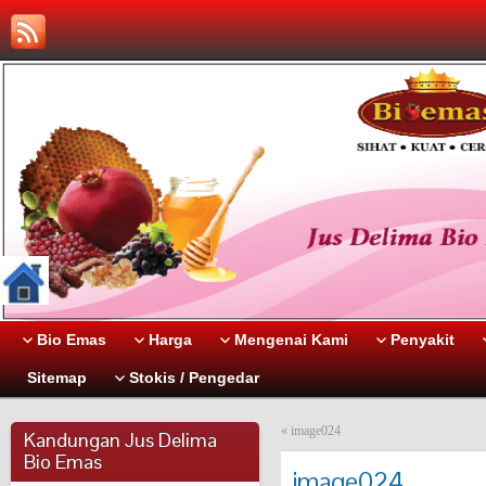
Bio Emas
Harga
Mengenai Kami
Penyakit
Sitemap
Stokis / Pengedar
«
image024
Kandungan Jus Delima
Bio Emas
image024