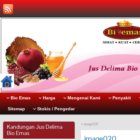
Bio Emas
Harga
Mengenai Kami
Penyakit
Sitemap
Stokis / Pengedar
«
image020
Kandungan Jus Delima
Bio Emas
image020