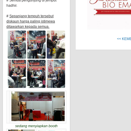
# Semua pengunjung di jemput
hadhir.
#
Sepanjang tempuh tersebut
diskaun harga paling istimewa
ditawarkan kepada semua.
<< KEM
sedang menyiapkan booth