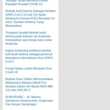
Sebagai Terapi Bersama Dalam
Rawatan Pesakit COVID-19
Ekstrak Kulit Delima Sebagai Inhibitor
SARS-CoV-2 (Covid 19) Spike
Binding to Human ACE2 Receptor (in
vitro): Sumber Antivirus Yang
Menjanjikan
Tindakan bioaktif ekstrak buah
delima pada barisan sel leukemia
menjanjikan ejen terapi baru untuk
leukemia
Kajian komputasi polifenol ekstrak
kulit buah delima sebagai perencat
berpotensi internalisasi virus SARS-
CoV-2
Fungsi Madu Lebah Merawat Virus
Covid-19
Ekstrak Daun Zaitun Memusnahkan
Mitokondria Melalui Aktiviti Pro-
oksidan Dalam Sel Barah MDA-MB-
231 dan OVCAR-3
GUM ARABIC – AL Manna:
Gambaran Keseluruhan, Kegunaan
Dan Kesan Sampingan