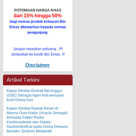
POTONGAN HARGA KHAS
dari 15% hingga 50%
bagi semua produk keluaran Bio
Emas ditawarkan kepada semua
pengunjung
.
Jangan lepaskan peluang...!!!!
Jemputlah ke booth Bio Emas..!!!
.
Disclaimer
Artikel Terkini
Kajian Klinikal Ekstrak Biji Anggur
(GSE) Sebagai Agen Anti-penuaan
Kulit Orang Asia
Kajian Klinikal Rawak Kesan Al
Manna Gum Arabic (Acacia Senegal)
terhadap Faktor Risiko
Kardiovaskular dan Gejala
Gastrointestinal pada Orang Dewasa
Berisiko Sindrom Metabolik