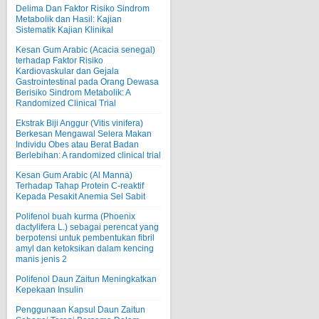
Delima Dan Faktor Risiko Sindrom
Metabolik dan Hasil: Kajian
Sistematik Kajian Klinikal
Kesan Gum Arabic (Acacia senegal)
terhadap Faktor Risiko
Kardiovaskular dan Gejala
Gastrointestinal pada Orang Dewasa
Berisiko Sindrom Metabolik: A
Randomized Clinical Trial
Ekstrak Biji Anggur (Vitis vinifera)
Berkesan Mengawal Selera Makan
Individu Obes atau Berat Badan
Berlebihan: A randomized clinical trial
Kesan Gum Arabic (Al Manna)
Terhadap Tahap Protein C-reaktif
Kepada Pesakit Anemia Sel Sabit
Polifenol buah kurma (Phoenix
dactylifera L.) sebagai perencat yang
berpotensi untuk pembentukan fibril
amyl dan ketoksikan dalam kencing
manis jenis 2
Polifenol Daun Zaitun Meningkatkan
Kepekaan Insulin
Penggunaan Kapsul Daun Zaitun