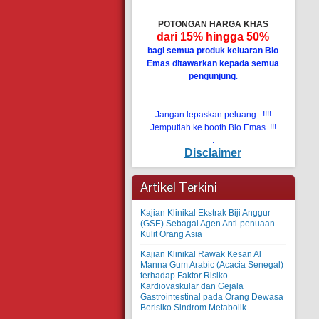
POTONGAN HARGA KHAS
dari 15% hingga 50%
bagi semua produk keluaran Bio
Emas ditawarkan kepada semua
pengunjung
.
Jangan lepaskan peluang...!!!!
Jemputlah ke booth Bio Emas..!!!
.
Disclaimer
Artikel Terkini
Kajian Klinikal Ekstrak Biji Anggur
(GSE) Sebagai Agen Anti-penuaan
Kulit Orang Asia
Kajian Klinikal Rawak Kesan Al
Manna Gum Arabic (Acacia Senegal)
terhadap Faktor Risiko
Kardiovaskular dan Gejala
Gastrointestinal pada Orang Dewasa
Berisiko Sindrom Metabolik