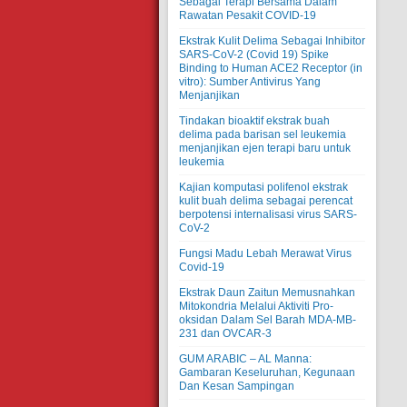
Sebagai Terapi Bersama Dalam
Rawatan Pesakit COVID-19
Ekstrak Kulit Delima Sebagai Inhibitor
SARS-CoV-2 (Covid 19) Spike
Binding to Human ACE2 Receptor (in
vitro): Sumber Antivirus Yang
Menjanjikan
Tindakan bioaktif ekstrak buah
delima pada barisan sel leukemia
menjanjikan ejen terapi baru untuk
leukemia
Kajian komputasi polifenol ekstrak
kulit buah delima sebagai perencat
berpotensi internalisasi virus SARS-
CoV-2
Fungsi Madu Lebah Merawat Virus
Covid-19
Ekstrak Daun Zaitun Memusnahkan
Mitokondria Melalui Aktiviti Pro-
oksidan Dalam Sel Barah MDA-MB-
231 dan OVCAR-3
GUM ARABIC – AL Manna:
Gambaran Keseluruhan, Kegunaan
Dan Kesan Sampingan