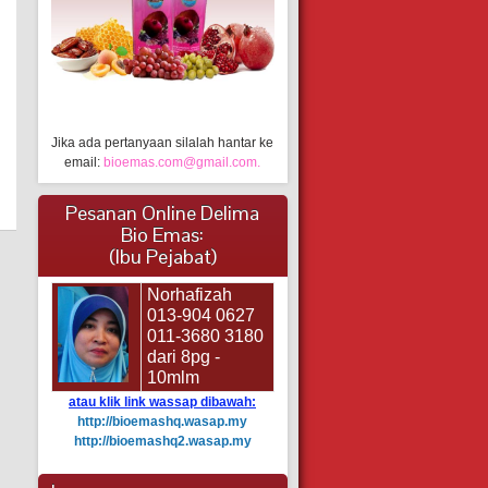
Jika ada pertanyaan silalah hantar ke
email:
bioemas.com@gmail.com.
Pesanan Online Delima
Bio Emas:
(Ibu Pejabat)
Norhafizah
013-904 0627
011-3680 3180
dari 8pg -
10mlm
atau klik link wassap dibawah:
http://bioemashq.wasap.my
http://bioemashq2.wasap.my