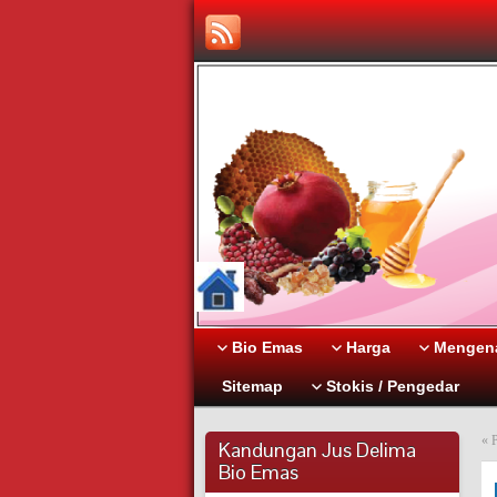
Bio Emas
Harga
Mengena
Sitemap
Stokis / Pengedar
«
P
Kandungan Jus Delima
Bio Emas