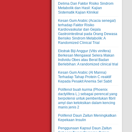
Delima Dan Faktor Risiko Sindrom
Metabolik dan Hasil: Kajian
Sistematik Kajian Klinikal
Kesan Gum Arabic (Acacia senegal)
terhadap Faktor Risiko
Kardiovaskular dan Gejala
Gastrointestinal pada Orang Dewasa
Berisiko Sindrom Metabolik: A
Randomized Clinical Trial
Ekstrak Biji Anggur (Vitis vinifera)
Berkesan Mengawal Selera Makan
Individu Obes atau Berat Badan
Berlebihan: A randomized clinical trial
Kesan Gum Arabic (Al Manna)
Terhadap Tahap Protein C-reaktif
Kepada Pesakit Anemia Sel Sabit
Polifenol buah kurma (Phoenix
dactylifera L.) sebagai perencat yang
berpotensi untuk pembentukan fibril
amyl dan ketoksikan dalam kencing
manis jenis 2
Polifenol Daun Zaitun Meningkatkan
Kepekaan Insulin
Penggunaan Kapsul Daun Zaitun