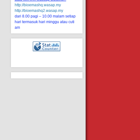
http://bioemashq.wasap.my
http://bioemashq2.wasap.my
dari 8.00 pagi – 10.00 malam setiap
hari termasuk hari minggu atau cuti
am