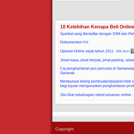
10 Kelebihan Kenapa Beli Onlin
Syarikat yang Berdaftar dengan SSM dan Pe
Dokumentasi
Klik
Operasi Online sejak tahun 2011 -
klik ikon
Jimat masa, jimat minyak, jimat parking, selam
Caj penghantaran pos percuma di Semananj
Sarawak
Mempunyai kilang pembuatan/pejabat milik sen
bagi tujuan menguruskan penghantaran prod
Sila lihat sebahagian rekod pesanan online -
Copyright