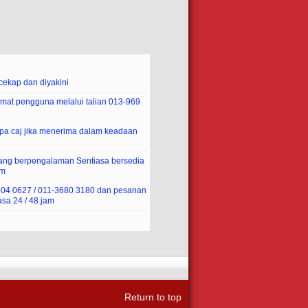
ekap dan diyakini
mat pengguna melalui talian 013-969
pa caj jika menerima dalam keadaan
yang berpengalaman Sentiasa bersedia
am
-904 0627 / 011-3680 3180 dan pesanan
sa 24 / 48 jam
Return to top