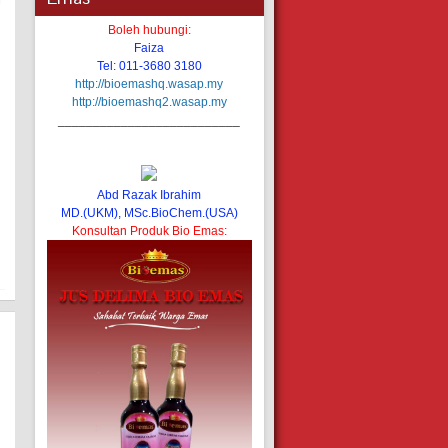
Boleh hubungi:
Faiza
Tel: 011-3680 3180
http://bioemashq.wasap.my
http://bioemashq2.wasap.my
__________________________
Abd Razak Ibrahim
MD.(UKM), MSc.BioChem.(USA)
Konsultan Produk Bio Emas: