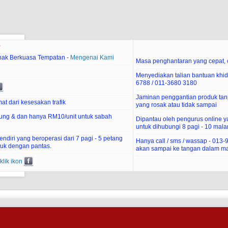
e
hak Berkuasa Tempatan -
Mengenai Kami
Masa penghantaran yang cepat, c
Menyediakan talian bantuan khid
6788 / 011-3680 3180
Jaminan penggantian produk tan
at dari kesesakan trafik
yang rosak atau tidak sampai
ung & dan hanya RM10/unit untuk sabah
Dipantau oleh pengurus online 
untuk dihubungi 8 pagi - 10 mal
diri yang beroperasi dari 7 pagi - 5 petang
Hanya call / sms / wassap - 013
uk dengan pantas.
akan sampai ke tangan dalam ma
klik ikon