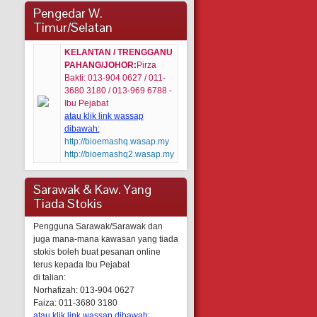
Pengedar W.
Timur/Selatan
KELANTAN / TRENGGANU
PAHANG/JOHOR:
Pirza
Bakti: 013-904 0627 / 011-
3680 3180 / 013-969 6788 -
Ibu Pejabat
atau klik link wassap
dibawah:
http://bioemashq.wasap.my
http://bioemashq2.wasap.my
Sarawak & Kaw. Yang
Tiada Stokis
Pengguna Sarawak/Sarawak dan
juga mana-mana kawasan yang tiada
stokis boleh buat pesanan online
terus kepada Ibu Pejabat
di talian:
Norhafizah: 013-904 0627
Faiza: 011-3680 3180
atau klik link wassap dibawah: