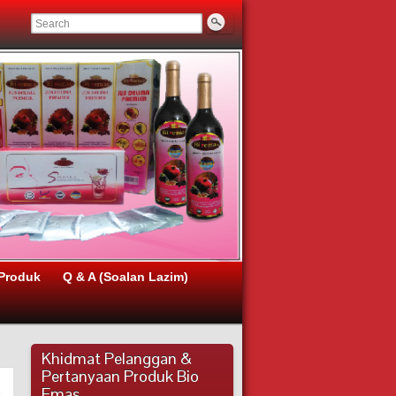
Produk
Q & A (Soalan Lazim)
Khidmat Pelanggan &
Pertanyaan Produk Bio
a
Emas