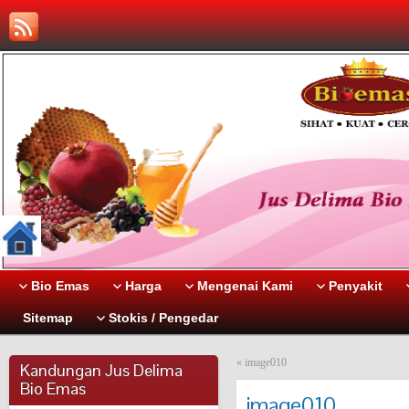
Bio Emas
Harga
Mengenai Kami
Penyakit
Sitemap
Stokis / Pengedar
«
image010
Kandungan Jus Delima
Bio Emas
image010