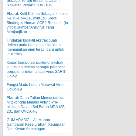
Sebagai Terapi Bersama Dalam
Rawatan Pesakit COVID-19
Ekstrak Kulit Delima Sebagai Inhibitor
SARS-CoV-2 (Covid 19) Spike
Binding to Human ACE2 Receptor (in
vitro): Sumber Antivirus Yang
Menjanjikan
Tindakan bioaktif ekstrak buah
delima pada barisan sel leukemia
menjanjikan ejen terapi baru untuk
leukemia
Kajian komputasi polifenol ekstrak
kulit buah delima sebagai perencat
berpotensi internalisasi virus SARS-
CoV-2
Fungsi Madu Lebah Merawat Virus
Covid-19
Ekstrak Daun Zaitun Memusnahkan
Mitokondria Melalui Aktiviti Pro-
oksidan Dalam Sel Barah MDA-MB-
231 dan OVCAR-3
GUM ARABIC – AL Manna:
Gambaran Keseluruhan, Kegunaan
Dan Kesan Sampingan