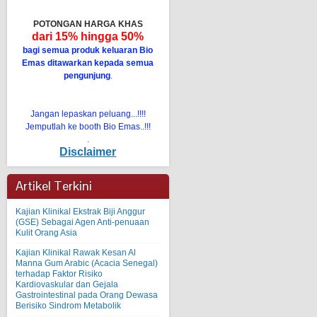
POTONGAN HARGA KHAS
dari 15% hingga 50%
bagi semua produk keluaran Bio
Emas ditawarkan kepada semua
pengunjung
.
Jangan lepaskan peluang...!!!!
Jemputlah ke booth Bio Emas..!!!
.
Disclaimer
Artikel Terkini
Kajian Klinikal Ekstrak Biji Anggur
(GSE) Sebagai Agen Anti-penuaan
Kulit Orang Asia
Kajian Klinikal Rawak Kesan Al
Manna Gum Arabic (Acacia Senegal)
terhadap Faktor Risiko
Kardiovaskular dan Gejala
Gastrointestinal pada Orang Dewasa
Berisiko Sindrom Metabolik