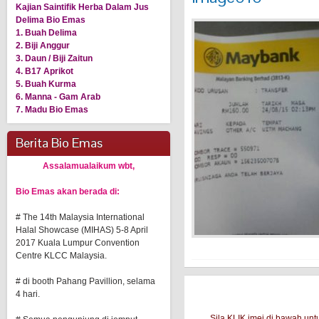
Kajian Saintifik Herba Dalam Jus
Delima Bio Emas
1. Buah Delima
2. Biji Anggur
3. Daun / Biji Zaitun
4. B17 Aprikot
5. Buah Kurma
6. Manna - Gam Arab
7. Madu Bio Emas
Berita Bio Emas
Assalamualaikum wbt,
Bio Emas akan berada di:
# The 14th Malaysia International
Halal Showcase (MIHAS) 5-8 April
2017 Kuala Lumpur Convention
Centre KLCC Malaysia.
# di booth Pahang Pavillion, selama
4 hari.
Sila KLIK imej di bawah u