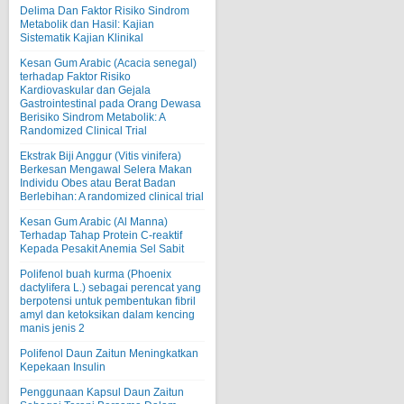
Delima Dan Faktor Risiko Sindrom
Metabolik dan Hasil: Kajian
Sistematik Kajian Klinikal
Kesan Gum Arabic (Acacia senegal)
terhadap Faktor Risiko
Kardiovaskular dan Gejala
Gastrointestinal pada Orang Dewasa
Berisiko Sindrom Metabolik: A
Randomized Clinical Trial
Ekstrak Biji Anggur (Vitis vinifera)
Berkesan Mengawal Selera Makan
Individu Obes atau Berat Badan
Berlebihan: A randomized clinical trial
Kesan Gum Arabic (Al Manna)
Terhadap Tahap Protein C-reaktif
Kepada Pesakit Anemia Sel Sabit
Polifenol buah kurma (Phoenix
dactylifera L.) sebagai perencat yang
berpotensi untuk pembentukan fibril
amyl dan ketoksikan dalam kencing
manis jenis 2
Polifenol Daun Zaitun Meningkatkan
Kepekaan Insulin
Penggunaan Kapsul Daun Zaitun