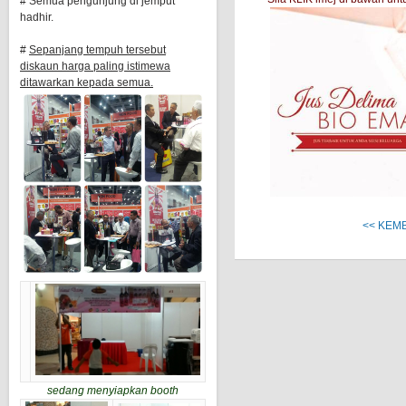
# Semua pengunjung di jemput
hadhir.
#
Sepanjang tempuh tersebut
diskaun harga paling istimewa
ditawarkan kepada semua.
<< KEM
sedang menyiapkan booth