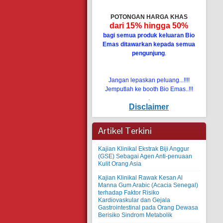
POTONGAN HARGA KHAS
dari 15% hingga 50%
bagi semua produk keluaran Bio
Emas ditawarkan kepada semua
pengunjung
.
Jangan lepaskan peluang...!!!!
Jemputlah ke booth Bio Emas..!!!
.
Disclaimer
Artikel Terkini
Kajian Klinikal Ekstrak Biji Anggur
(GSE) Sebagai Agen Anti-penuaan
Kulit Orang Asia
Kajian Klinikal Rawak Kesan Al
Manna Gum Arabic (Acacia Senegal)
terhadap Faktor Risiko
Kardiovaskular dan Gejala
Gastrointestinal pada Orang Dewasa
Berisiko Sindrom Metabolik