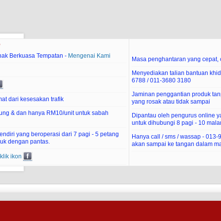
e
hak Berkuasa Tempatan -
Mengenai Kami
Masa penghantaran yang cepat, c
Menyediakan talian bantuan khid
6788 / 011-3680 3180
Jaminan penggantian produk tan
at dari kesesakan trafik
yang rosak atau tidak sampai
ung & dan hanya RM10/unit untuk sabah
Dipantau oleh pengurus online 
untuk dihubungi 8 pagi - 10 mal
diri yang beroperasi dari 7 pagi - 5 petang
Hanya call / sms / wassap - 013
uk dengan pantas.
akan sampai ke tangan dalam ma
klik ikon