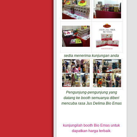
sedia menerima kunjungan anda
Pengunjung-pengunjung yang
datang ke booth semuanya diberi
mencuba rasa Jus Delima Bio Emas
kunjungilah booth Bio Emas untuk
dapatkan harga terbaik.