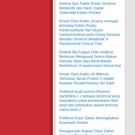
Delima Dan Faktor Risiko Sindrom
Metabolik dan Hasil: Kajian
Sistematik Kajian Klinikal
Kesan Gum Arabic (Acacia senegal)
terhadap Faktor Risiko
Kardiovaskular dan Gejala
Gastrointestinal pada Orang Dewasa
Berisiko Sindrom Metabolik: A
Randomized Clinical Trial
Ekstrak Biji Anggur (Vitis vinifera)
Berkesan Mengawal Selera Makan
Individu Obes atau Berat Badan
Berlebihan: A randomized clinical trial
Kesan Gum Arabic (Al Manna)
Terhadap Tahap Protein C-reaktif
Kepada Pesakit Anemia Sel Sabit
Polifenol buah kurma (Phoenix
dactylifera L.) sebagai perencat yang
berpotensi untuk pembentukan fibril
amyl dan ketoksikan dalam kencing
manis jenis 2
Polifenol Daun Zaitun Meningkatkan
Kepekaan Insulin
Penggunaan Kapsul Daun Zaitun