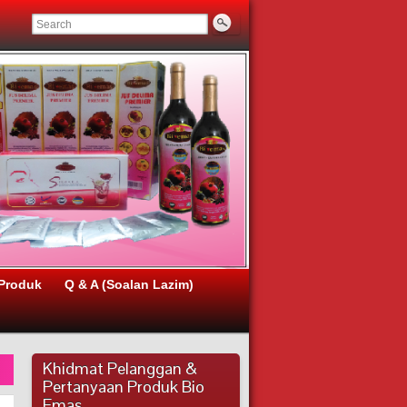
Produk
Q & A (Soalan Lazim)
Khidmat Pelanggan &
Pertanyaan Produk Bio
Emas