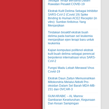
Sebagai Terapi Bersama Dalam
Rawatan Pesakit COVID-19
Ekstrak Kulit Delima Sebagai Inhibitor
SARS-CoV-2 (Covid 19) Spike
Binding to Human ACE2 Receptor (in
vitro): Sumber Antivirus Yang
Menjanjikan
Tindakan bioaktif ekstrak buah
delima pada barisan sel leukemia
menjanjikan ejen terapi baru untuk
leukemia
Kajian komputasi polifenol ekstrak
kulit buah delima sebagai perencat
berpotensi internalisasi virus SARS-
CoV-2
Fungsi Madu Lebah Merawat Virus
Covid-19
Ekstrak Daun Zaitun Memusnahkan
Mitokondria Melalui Aktiviti Pro-
oksidan Dalam Sel Barah MDA-MB-
231 dan OVCAR-3
GUM ARABIC – AL Manna:
Gambaran Keseluruhan, Kegunaan
Dan Kesan Sampingan