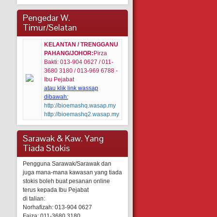
Pengedar W.
Timur/Selatan
KELANTAN / TRENGGANU
PAHANG/JOHOR:
Pirza
Bakti: 013-904 0627 / 011-
3680 3180 / 013-969 6788 -
Ibu Pejabat
atau klik link wassap
dibawah:
http://bioemashq.wasap.my
http://bioemashq2.wasap.my
Sarawak & Kaw. Yang
Tiada Stokis
Pengguna Sarawak/Sarawak dan
juga mana-mana kawasan yang tiada
stokis boleh buat pesanan online
terus kepada Ibu Pejabat
di talian:
Norhafizah: 013-904 0627
Faiza: 011-3680 3180