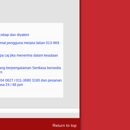
ekap dan diyakini
mat pengguna melalui talian 013-969
pa caj jika menerima dalam keadaan
yang berpengalaman Sentiasa bersedia
am
-904 0627 / 011-3680 3180 dan pesanan
sa 24 / 48 jam
Return to top