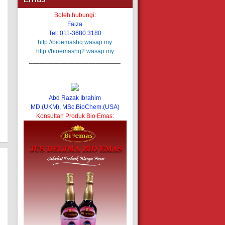
Boleh hubungi:
Faiza
Tel: 011-3680 3180
http://bioemashq.wasap.my
http://bioemashq2.wasap.my
__________________________
Abd Razak Ibrahim
MD.(UKM), MSc.BioChem.(USA)
Konsultan Produk Bio Emas: