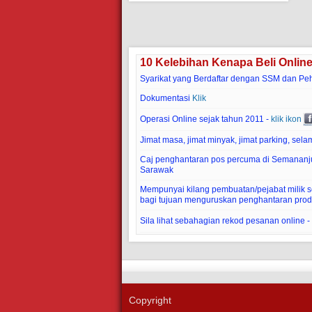
10 Kelebihan Kenapa Beli Onlin
Syarikat yang Berdaftar dengan SSM dan Pe
Dokumentasi
Klik
Operasi Online sejak tahun 2011 -
klik ikon
Jimat masa, jimat minyak, jimat parking, selam
Caj penghantaran pos percuma di Semananj
Sarawak
Mempunyai kilang pembuatan/pejabat milik sen
bagi tujuan menguruskan penghantaran prod
Sila lihat sebahagian rekod pesanan online -
Copyright