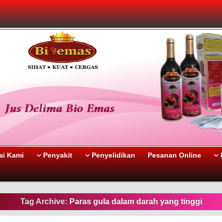
i Kami
Penyakit
Penyelidikan
Pesanan Online
Tag Archive:
Paras gula dalam darah yang tinggi