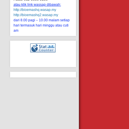
atau klik link wassap dibawah:
http://bioemashq.wasap.my
http://bioemashq2.wasap.my
dari 8.00 pagi – 10.00 malam setiap
hari termasuk hari minggu atau cuti
am