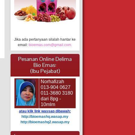
Jika ada pertanyaan silalah hantar ke
email:
bioemas.com@gmail.com.
Pesanan Online Delima
Bio Emas:
(Ibu Pejabat)
Norhafizah
013-904 0627
011-3680 3180
dari 8pg -
10mlm
atau klik link wassap dibawah:
http://bioemashq.wasap.my
http://bioemashq2.wasap.my