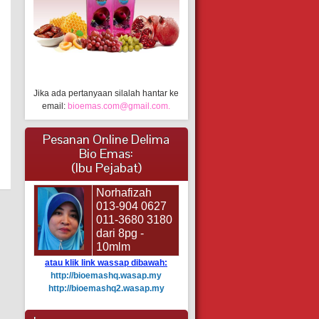
Jika ada pertanyaan silalah hantar ke
email:
bioemas.com@gmail.com.
Pesanan Online Delima
Bio Emas:
(Ibu Pejabat)
Norhafizah
013-904 0627
011-3680 3180
dari 8pg -
10mlm
atau klik link wassap dibawah:
http://bioemashq.wasap.my
http://bioemashq2.wasap.my