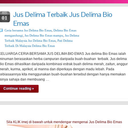
Jus Delima Terbaik Jus Delima Bio
AUG
01
Emas
Ceria bersama Jus Delima Bio Emas
,
Delima Bio Emas
mengandungi
,
Jus Delima Bio Emas mampu
,
Jus Delima
Terbaik Malaysia Jus Delima Bio Emas
,
Pati Delima
Terbaik Di Malaysia Delima Bio Emas
KELUARGA CERIA BERSAMA JUS DELIMA BIO EMAS Jus delima Bio Emas ialah
minuman berasaskan herba campuran daripada buah-buahan terbaik. Jus delima
Bio Emas dihasilkan daripada kombinasi estrak buah delima merah, zaitun, anggur
merah, kurma, aprikot, al manna dan diperkaya dengan madu lebah. Pada
kebiasaannya kita menggunakan buah-buahan tersebut dengan hanya memakan
isinya sahaja dan membuang …
Continue reading »
Sila KLIK imej di bawah untuk mendengar mengenai Jus Delima Bio Emas