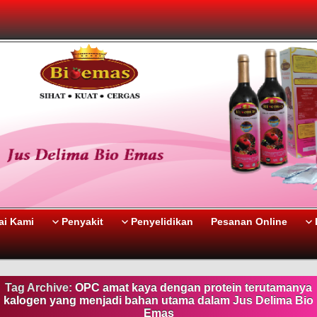
i Kami
Penyakit
Penyelidikan
Pesanan Online
Tag Archive:
OPC amat kaya dengan protein terutamanya
kalogen yang menjadi bahan utama dalam Jus Delima Bio
Emas