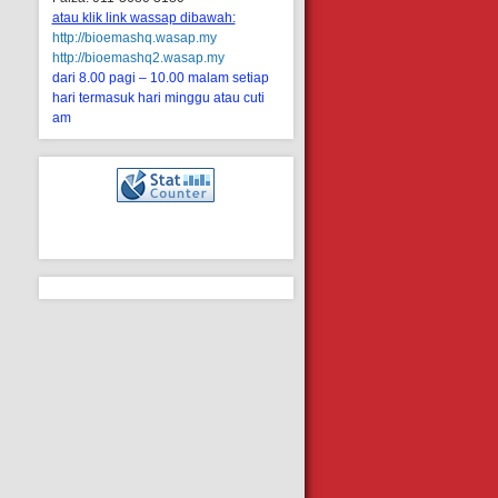
atau klik link wassap dibawah:
http://bioemashq.wasap.my
http://bioemashq2.wasap.my
dari 8.00 pagi – 10.00 malam setiap
hari termasuk hari minggu atau cuti
am