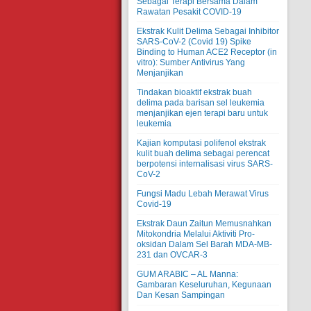
Sebagai Terapi Bersama Dalam
Rawatan Pesakit COVID-19
Ekstrak Kulit Delima Sebagai Inhibitor
SARS-CoV-2 (Covid 19) Spike
Binding to Human ACE2 Receptor (in
vitro): Sumber Antivirus Yang
Menjanjikan
Tindakan bioaktif ekstrak buah
delima pada barisan sel leukemia
menjanjikan ejen terapi baru untuk
leukemia
Kajian komputasi polifenol ekstrak
kulit buah delima sebagai perencat
berpotensi internalisasi virus SARS-
CoV-2
Fungsi Madu Lebah Merawat Virus
Covid-19
Ekstrak Daun Zaitun Memusnahkan
Mitokondria Melalui Aktiviti Pro-
oksidan Dalam Sel Barah MDA-MB-
231 dan OVCAR-3
GUM ARABIC – AL Manna:
Gambaran Keseluruhan, Kegunaan
Dan Kesan Sampingan