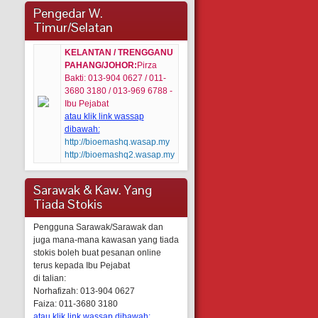
Pengedar W.
Timur/Selatan
KELANTAN / TRENGGANU
PAHANG/JOHOR:
Pirza
Bakti: 013-904 0627 / 011-
3680 3180 / 013-969 6788 -
Ibu Pejabat
atau klik link wassap
dibawah:
http://bioemashq.wasap.my
http://bioemashq2.wasap.my
Sarawak & Kaw. Yang
Tiada Stokis
Pengguna Sarawak/Sarawak dan
juga mana-mana kawasan yang tiada
stokis boleh buat pesanan online
terus kepada Ibu Pejabat
di talian:
Norhafizah: 013-904 0627
Faiza: 011-3680 3180
atau klik link wassap dibawah: