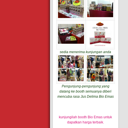
sedia menerima kunjungan anda
Pengunjung-pengunjung yang
datang ke booth semuanya diberi
mencuba rasa Jus Delima Bio Emas
kunjungilah booth Bio Emas untuk
dapatkan harga terbaik.