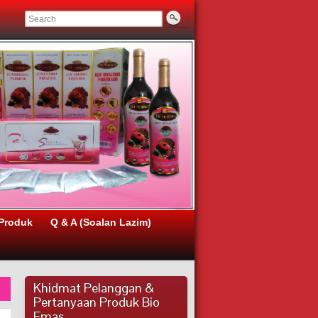
Produk
Q & A (Soalan Lazim)
Khidmat Pelanggan &
Pertanyaan Produk Bio
Emas