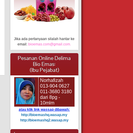
Jika ada pertanyaan silalah hantar ke
email:
bioemas.com@gmail.com.
Pesanan Online Delima
Bio Emas:
(Ibu Pejabat)
Norhafizah
013-904 0627
011-3680 3180
dari 8pg -
10mlm
atau klik link wassap dibawah:
http://bioemashq.wasap.my
http://bioemashq2.wasap.my