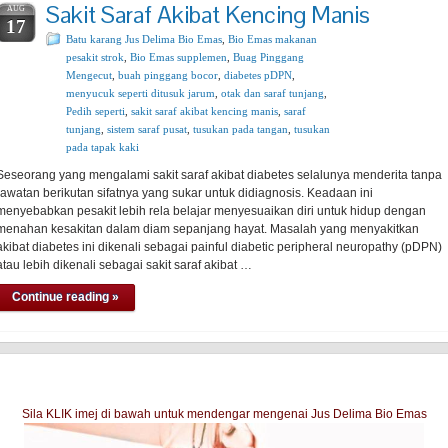
Sakit Saraf Akibat Kencing Manis
AUG
17
Batu karang Jus Delima Bio Emas
,
Bio Emas makanan
pesakit strok
,
Bio Emas supplemen
,
Buag Pinggang
Mengecut
,
buah pinggang bocor
,
diabetes pDPN
,
menyucuk seperti ditusuk jarum
,
otak dan saraf tunjang
,
Pedih seperti
,
sakit saraf akibat kencing manis
,
saraf
tunjang
,
sistem saraf pusat
,
tusukan pada tangan
,
tusukan
pada tapak kaki
Seseorang yang mengalami sakit saraf akibat diabetes selalunya menderita tanpa
rawatan berikutan sifatnya yang sukar untuk didiagnosis. Keadaan ini
menyebabkan pesakit lebih rela belajar menyesuaikan diri untuk hidup dengan
menahan kesakitan dalam diam sepanjang hayat. Masalah yang menyakitkan
akibat diabetes ini dikenali sebagai painful diabetic peripheral neuropathy (pDPN)
atau lebih dikenali sebagai sakit saraf akibat …
Continue reading »
Sila KLIK imej di bawah untuk mendengar mengenai Jus Delima Bio Emas