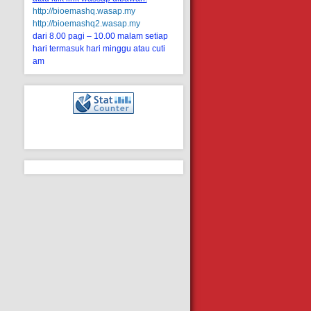
http://bioemashq.wasap.my
http://bioemashq2.wasap.my
dari 8.00 pagi – 10.00 malam setiap
hari termasuk hari minggu atau cuti
am