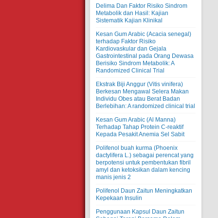
Delima Dan Faktor Risiko Sindrom
Metabolik dan Hasil: Kajian
Sistematik Kajian Klinikal
Kesan Gum Arabic (Acacia senegal)
terhadap Faktor Risiko
Kardiovaskular dan Gejala
Gastrointestinal pada Orang Dewasa
Berisiko Sindrom Metabolik: A
Randomized Clinical Trial
Ekstrak Biji Anggur (Vitis vinifera)
Berkesan Mengawal Selera Makan
Individu Obes atau Berat Badan
Berlebihan: A randomized clinical trial
Kesan Gum Arabic (Al Manna)
Terhadap Tahap Protein C-reaktif
Kepada Pesakit Anemia Sel Sabit
Polifenol buah kurma (Phoenix
dactylifera L.) sebagai perencat yang
berpotensi untuk pembentukan fibril
amyl dan ketoksikan dalam kencing
manis jenis 2
Polifenol Daun Zaitun Meningkatkan
Kepekaan Insulin
Penggunaan Kapsul Daun Zaitun