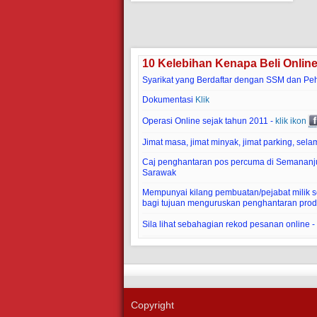
10 Kelebihan Kenapa Beli Onlin
Syarikat yang Berdaftar dengan SSM dan Pe
Dokumentasi
Klik
Operasi Online sejak tahun 2011 -
klik ikon
Jimat masa, jimat minyak, jimat parking, selam
Caj penghantaran pos percuma di Semananj
Sarawak
Mempunyai kilang pembuatan/pejabat milik sen
bagi tujuan menguruskan penghantaran prod
Sila lihat sebahagian rekod pesanan online -
Copyright