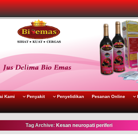
i Kami
Penyakit
Penyelidikan
Pesanan Online
Tag Archive:
Kesan neuropati periferi