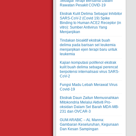
Sebagai Terapi Bersama Dalam
Rawatan Pesakit COVID-19
Ekstrak Kulit Delima Sebagai Inhibitor
SARS-CoV-2 (Covid 19) Spike
Binding to Human ACE2 Receptor (in
vitro): Sumber Antivirus Yang
Menjanjikan
Tindakan bioaktif ekstrak buah
delima pada barisan sel leukemia
menjanjikan ejen terapi baru untuk
leukemia
Kajian komputasi polifenol ekstrak
kulit buah delima sebagai perencat
berpotensi internalisasi virus SARS-
CoV-2
Fungsi Madu Lebah Merawat Virus
Covid-19
Ekstrak Daun Zaitun Memusnahkan
Mitokondria Melalui Aktiviti Pro-
oksidan Dalam Sel Barah MDA-MB-
231 dan OVCAR-3
GUM ARABIC – AL Manna:
Gambaran Keseluruhan, Kegunaan
Dan Kesan Sampingan