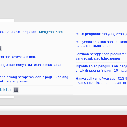
e
hak Berkuasa Tempatan -
Mengenai Kami
Masa penghantaran yang cepat, c
Menyediakan talian bantuan khid
6788 / 011-3680 3180
Jaminan penggantian produk tan
at dari kesesakan trafik
yang rosak atau tidak sampai
ung & dan hanya RM10/unit untuk sabah
Dipantau oleh pengurus online 
untuk dihubungi 8 pagi - 10 mal
diri yang beroperasi dari 7 pagi - 5 petang
Hanya call / sms / wassap - 013
uk dengan pantas.
akan sampai ke tangan dalam ma
klik ikon