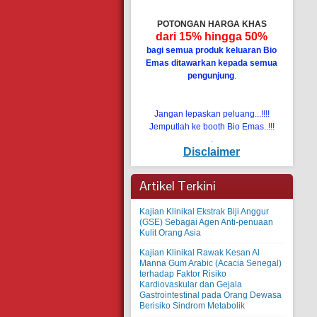
POTONGAN HARGA KHAS
dari 15% hingga 50%
bagi semua produk keluaran Bio
Emas ditawarkan kepada semua
pengunjung
.
Jangan lepaskan peluang...!!!!
Jemputlah ke booth Bio Emas..!!!
.
Disclaimer
Artikel Terkini
Kajian Klinikal Ekstrak Biji Anggur
(GSE) Sebagai Agen Anti-penuaan
Kulit Orang Asia
Kajian Klinikal Rawak Kesan Al
Manna Gum Arabic (Acacia Senegal)
terhadap Faktor Risiko
Kardiovaskular dan Gejala
Gastrointestinal pada Orang Dewasa
Berisiko Sindrom Metabolik