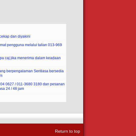
ekap dan diyakini
mat pengguna melalui talian 013-969
pa caj jika menerima dalam keadaan
yang berpengalaman Sentiasa bersedia
am
-904 0627 / 011-3680 3180 dan pesanan
sa 24 / 48 jam
Return to top