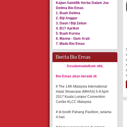
Kajian Saintifik Herba Dalam Jus
Delima Bio Emas
1. Buah Delima
2. Biji Anggur
3. Daun / Biji Zaitun
4. B17 Aprikot
5. Buah Kurma
6. Manna - Gam Arab
7. Madu Bio Emas
Berita Bio Emas
Assalamualaikum wbt,
Bio Emas akan berada di:
# The 14th Malaysia International
Halal Showcase (MIHAS) 5-8 April
2017 Kuala Lumpur Convention
Centre KLCC Malaysia.
# di booth Pahang Pavillion, selama
4 hari.