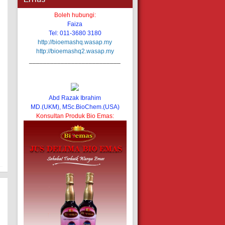
Boleh hubungi:
Faiza
Tel: 011-3680 3180
http://bioemashq.wasap.my
http://bioemashq2.wasap.my
__________________________
Abd Razak Ibrahim
MD.(UKM), MSc.BioChem.(USA)
Konsultan Produk Bio Emas: