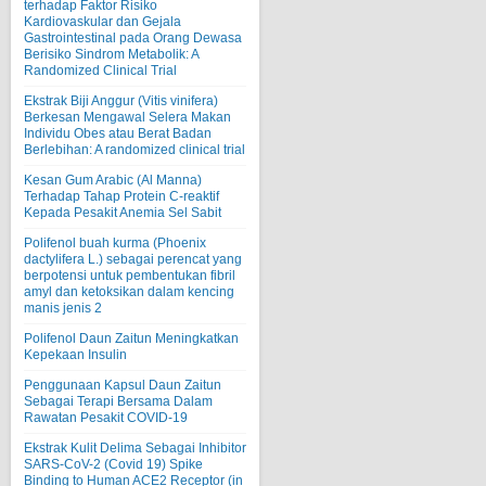
terhadap Faktor Risiko
Kardiovaskular dan Gejala
Gastrointestinal pada Orang Dewasa
Berisiko Sindrom Metabolik: A
Randomized Clinical Trial
Ekstrak Biji Anggur (Vitis vinifera)
Berkesan Mengawal Selera Makan
Individu Obes atau Berat Badan
Berlebihan: A randomized clinical trial
Kesan Gum Arabic (Al Manna)
Terhadap Tahap Protein C-reaktif
Kepada Pesakit Anemia Sel Sabit
Polifenol buah kurma (Phoenix
dactylifera L.) sebagai perencat yang
berpotensi untuk pembentukan fibril
amyl dan ketoksikan dalam kencing
manis jenis 2
Polifenol Daun Zaitun Meningkatkan
Kepekaan Insulin
Penggunaan Kapsul Daun Zaitun
Sebagai Terapi Bersama Dalam
Rawatan Pesakit COVID-19
Ekstrak Kulit Delima Sebagai Inhibitor
SARS-CoV-2 (Covid 19) Spike
Binding to Human ACE2 Receptor (in