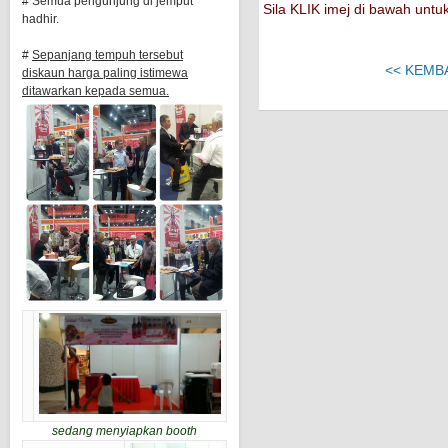
# Semua pengunjung di jemput
Sila KLIK imej di bawah un
hadhir.
#
Sepanjang tempuh tersebut
<< KEMB
diskaun harga paling istimewa
ditawarkan kepada semua.
sedang menyiapkan booth