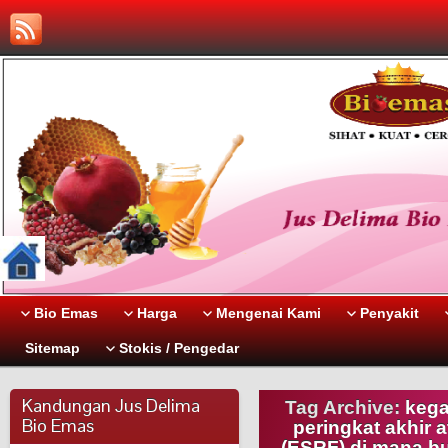
Bio Emas
Harga
Mengenai Kami
Penyakit
Sitemap
Stokis / Pengedar
Kandungan Jus Delima
Tag Archive:
kega
Bio Emas
peringkat akhir 
(ESRF) di mana bu