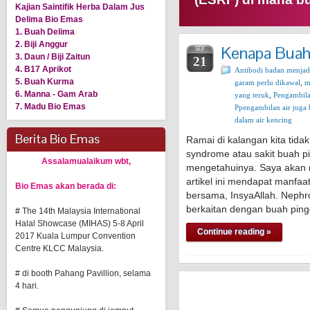
Kajian Saintifik Herba Dalam Jus
Delima Bio Emas
1. Buah Delima
2. Biji Anggur
Kenapa Buah
SEP
3. Daun / Biji Zaitun
21
4. B17 Aprikot
Antibodi badan menjad
5. Buah Kurma
garam perlu dikawal
,
m
6. Manna - Gam Arab
yang teruk
,
Pengambila
7. Madu Bio Emas
Ppengambilan air juga
dalam air kencing
Berita Bio Emas
Ramai di kalangan kita tida
syndrome atau sakit buah p
Assalamualaikum wbt,
mengetahuinya. Saya akan 
artikel ini mendapat manfa
Bio Emas akan berada di:
bersama, InsyaAllah. Nephr
berkaitan dengan buah pin
# The 14th Malaysia International
Halal Showcase (MIHAS) 5-8 April
Continue reading »
2017 Kuala Lumpur Convention
Centre KLCC Malaysia.
# di booth Pahang Pavillion, selama
4 hari.