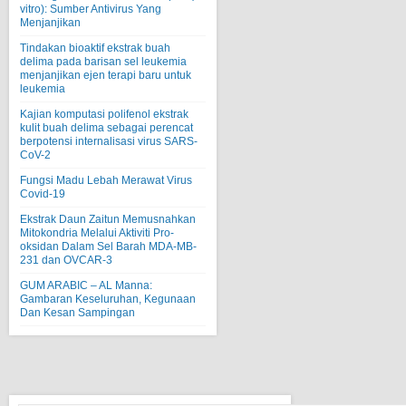
vitro): Sumber Antivirus Yang
Menjanjikan
Tindakan bioaktif ekstrak buah
delima pada barisan sel leukemia
menjanjikan ejen terapi baru untuk
leukemia
Kajian komputasi polifenol ekstrak
kulit buah delima sebagai perencat
berpotensi internalisasi virus SARS-
CoV-2
Fungsi Madu Lebah Merawat Virus
Covid-19
Ekstrak Daun Zaitun Memusnahkan
Mitokondria Melalui Aktiviti Pro-
oksidan Dalam Sel Barah MDA-MB-
231 dan OVCAR-3
GUM ARABIC – AL Manna:
Gambaran Keseluruhan, Kegunaan
Dan Kesan Sampingan