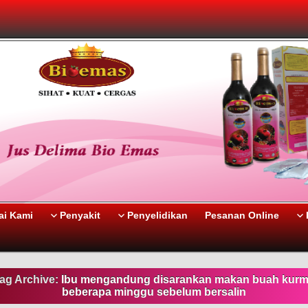
i Kami
Penyakit
Penyelidikan
Pesanan Online
ag Archive:
Ibu mengandung disarankan makan buah kur
beberapa minggu sebelum bersalin