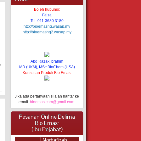
Boleh hubungi:
Faiza
Tel: 011-3680 3180
http://bioemashq.wasap.my
http://bioemashq2.wasap.my
__________________________
Abd Razak Ibrahim
n
MD.(UKM), MSc.BioChem.(USA)
Konsultan Produk Bio Emas:
Jika ada pertanyaan silalah hantar ke
email:
bioemas.com@gmail.com.
Pesanan Online Delima
Bio Emas:
(Ibu Pejabat)
Norhafizah