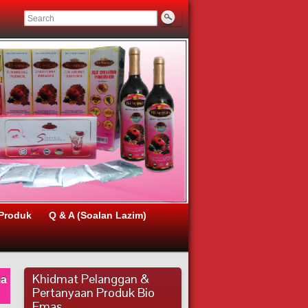
Produk
Q & A (Soalan Lazim)
Khidmat Pelanggan &
ma
Pertanyaan Produk Bio
Emas