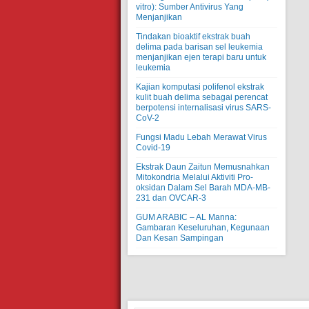
vitro): Sumber Antivirus Yang
Menjanjikan
Tindakan bioaktif ekstrak buah
delima pada barisan sel leukemia
menjanjikan ejen terapi baru untuk
leukemia
Kajian komputasi polifenol ekstrak
kulit buah delima sebagai perencat
berpotensi internalisasi virus SARS-
CoV-2
Fungsi Madu Lebah Merawat Virus
Covid-19
Ekstrak Daun Zaitun Memusnahkan
Mitokondria Melalui Aktiviti Pro-
oksidan Dalam Sel Barah MDA-MB-
231 dan OVCAR-3
GUM ARABIC – AL Manna:
Gambaran Keseluruhan, Kegunaan
Dan Kesan Sampingan