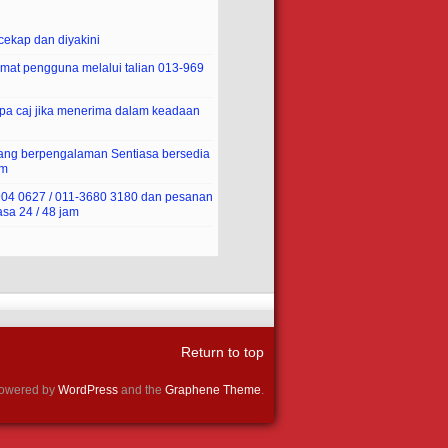
ekap dan diyakini
mat pengguna melalui talian 013-969
pa caj jika menerima dalam keadaan
yang berpengalaman Sentiasa bersedia
am
-904 0627 / 011-3680 3180 dan pesanan
sa 24 / 48 jam
Return to top
owered by
WordPress
and the
Graphene Theme
.