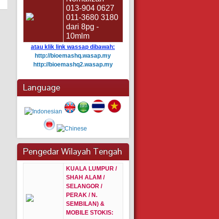
013-904 0627
011-3680 3180
dari 8pg -
10mlm
atau klik link wassap dibawah:
http://bioemashq.wasap.my
http://bioemashq2.wasap.my
Language
Pengedar Wilayah Tengah
KUALA LUMPUR /
SHAH ALAM /
SELANGOR /
PERAK / N.
SEMBILAN) &
MOBILE STOKIS: