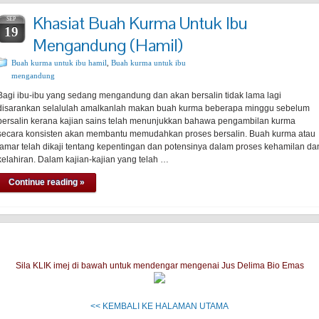
Khasiat Buah Kurma Untuk Ibu
SEP
19
Mengandung (Hamil)
Buah kurma untuk ibu hamil
,
Buah kurma untuk ibu
mengandung
Bagi ibu-ibu yang sedang mengandung dan akan bersalin tidak lama lagi
disarankan selalulah amalkanlah makan buah kurma beberapa minggu sebelum
bersalin kerana kajian sains telah menunjukkan bahawa pengambilan kurma
secara konsisten akan membantu memudahkan proses bersalin. Buah kurma atau
tamar telah dikaji tentang kepentingan dan potensinya dalam proses kehamilan da
kelahiran. Dalam kajian-kajian yang telah …
Continue reading »
Sila KLIK imej di bawah untuk mendengar mengenai Jus Delima Bio Emas
<< KEMBALI KE HALAMAN UTAMA