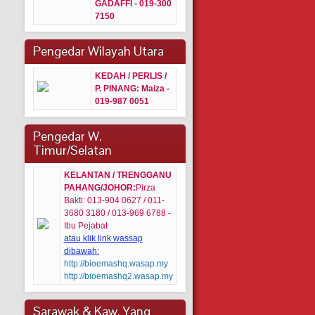
GADAFFI - 019-300
7150
Pengedar Wilayah Utara
KEDAH / PERLIS /
P. PINANG:
Maiza -
019-987 0051
Pengedar W.
Timur/Selatan
KELANTAN / TRENGGANU
PAHANG/JOHOR:
Pirza
Bakti: 013-904 0627 / 011-
3680 3180 / 013-969 6788 -
Ibu Pejabat
atau klik link wassap
dibawah:
http://bioemashq.wasap.my
http://bioemashq2.wasap.my
Sarawak & Kaw. Yang