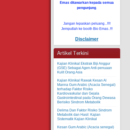
Emas ditawarkan kepada semua
pengunjung
.
Jangan lepaskan peluang...!!!!
Jemputlah ke booth Bio Emas..!!!
.
Disclaimer
Artikel Terkini
Kajian Klinikal Ekstrak Biji Anggur
(GSE) Sebagai Agen Anti-penuaan
Kulit Orang Asia
Kajian Klinikal Rawak Kesan Al
Manna Gum Arabic (Acacia Senegal)
terhadap Faktor Risiko
Kardiovaskular dan Gejala
Gastrointestinal pada Orang Dewasa
Berisiko Sindrom Metabolik
Delima Dan Faktor Risiko Sindrom
Metabolik dan Hasil: Kajian
Sistematik Kajian Klinikal
Kesan Gum Arabic (Acacia senegal)