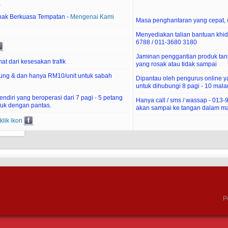
e
hak Berkuasa Tempatan -
Mengenai Kami
Masa penghantaran yang cepat, c
Menyediakan talian bantuan khid
6788 / 011-3680 3180
Jaminan penggantian produk tan
at dari kesesakan trafik
yang rosak atau tidak sampai
ung & dan hanya RM10/unit untuk sabah
Dipantau oleh pengurus online 
untuk dihubungi 8 pagi - 10 mal
diri yang beroperasi dari 7 pagi - 5 petang
Hanya call / sms / wassap - 013
uk dengan pantas.
akan sampai ke tangan dalam ma
klik ikon
P