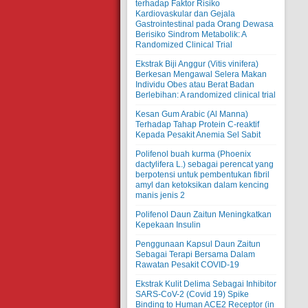
terhadap Faktor Risiko
Kardiovaskular dan Gejala
Gastrointestinal pada Orang Dewasa
Berisiko Sindrom Metabolik: A
Randomized Clinical Trial
Ekstrak Biji Anggur (Vitis vinifera)
Berkesan Mengawal Selera Makan
Individu Obes atau Berat Badan
Berlebihan: A randomized clinical trial
Kesan Gum Arabic (Al Manna)
Terhadap Tahap Protein C-reaktif
Kepada Pesakit Anemia Sel Sabit
Polifenol buah kurma (Phoenix
dactylifera L.) sebagai perencat yang
berpotensi untuk pembentukan fibril
amyl dan ketoksikan dalam kencing
manis jenis 2
Polifenol Daun Zaitun Meningkatkan
Kepekaan Insulin
Penggunaan Kapsul Daun Zaitun
Sebagai Terapi Bersama Dalam
Rawatan Pesakit COVID-19
Ekstrak Kulit Delima Sebagai Inhibitor
SARS-CoV-2 (Covid 19) Spike
Binding to Human ACE2 Receptor (in