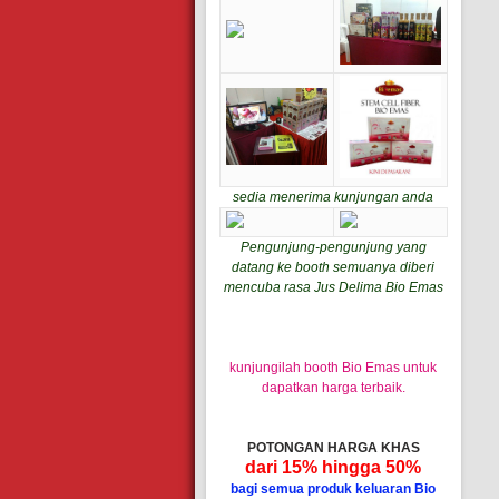
sedia menerima kunjungan anda
Pengunjung-pengunjung yang
datang ke booth semuanya diberi
mencuba rasa Jus Delima Bio Emas
kunjungilah booth Bio Emas untuk
dapatkan harga terbaik.
POTONGAN HARGA KHAS
dari 15% hingga 50%
bagi semua produk keluaran Bio