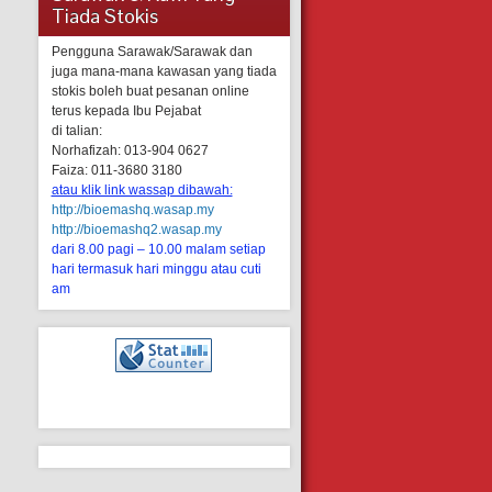
Tiada Stokis
Pengguna Sarawak/Sarawak dan
juga mana-mana kawasan yang tiada
stokis boleh buat pesanan online
terus kepada Ibu Pejabat
di talian:
Norhafizah: 013-904 0627
Faiza: 011-3680 3180
atau klik link wassap dibawah:
http://bioemashq.wasap.my
http://bioemashq2.wasap.my
dari 8.00 pagi – 10.00 malam setiap
hari termasuk hari minggu atau cuti
am