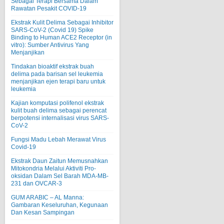
Sebagai Terapi Bersama Dalam
Rawatan Pesakit COVID-19
Ekstrak Kulit Delima Sebagai Inhibitor
SARS-CoV-2 (Covid 19) Spike
Binding to Human ACE2 Receptor (in
vitro): Sumber Antivirus Yang
Menjanjikan
Tindakan bioaktif ekstrak buah
delima pada barisan sel leukemia
menjanjikan ejen terapi baru untuk
leukemia
Kajian komputasi polifenol ekstrak
kulit buah delima sebagai perencat
berpotensi internalisasi virus SARS-
CoV-2
Fungsi Madu Lebah Merawat Virus
Covid-19
Ekstrak Daun Zaitun Memusnahkan
Mitokondria Melalui Aktiviti Pro-
oksidan Dalam Sel Barah MDA-MB-
231 dan OVCAR-3
GUM ARABIC – AL Manna:
Gambaran Keseluruhan, Kegunaan
Dan Kesan Sampingan