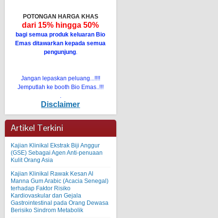
POTONGAN HARGA KHAS
dari 15% hingga 50%
bagi semua produk keluaran Bio
Emas ditawarkan kepada semua
pengunjung
.
Jangan lepaskan peluang...!!!!
Jemputlah ke booth Bio Emas..!!!
.
Disclaimer
Artikel Terkini
Kajian Klinikal Ekstrak Biji Anggur
(GSE) Sebagai Agen Anti-penuaan
Kulit Orang Asia
Kajian Klinikal Rawak Kesan Al
Manna Gum Arabic (Acacia Senegal)
terhadap Faktor Risiko
Kardiovaskular dan Gejala
Gastrointestinal pada Orang Dewasa
Berisiko Sindrom Metabolik