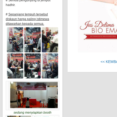
# Semua pengunjung di jemput
hadhir.
#
Sepanjang tempuh tersebut
diskaun harga paling istimewa
ditawarkan kepada semua.
<< KEMB
sedang menyiapkan booth