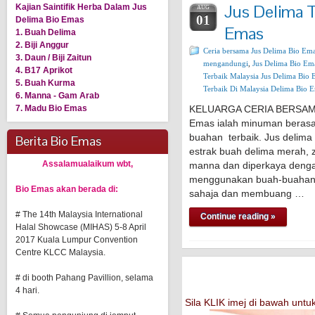
Jus Delima T
Kajian Saintifik Herba Dalam Jus
AUG
01
Delima Bio Emas
Emas
1. Buah Delima
2. Biji Anggur
Ceria bersama Jus Delima Bio Em
3. Daun / Biji Zaitun
mengandungi
,
Jus Delima Bio E
4. B17 Aprikot
Terbaik Malaysia Jus Delima Bio
5. Buah Kurma
Terbaik Di Malaysia Delima Bio 
6. Manna - Gam Arab
7. Madu Bio Emas
KELUARGA CERIA BERSAMA 
Emas ialah minuman berasa
buahan terbaik. Jus delima
Berita Bio Emas
estrak buah delima merah, z
Assalamualaikum wbt,
manna dan diperkaya denga
menggunakan buah-buahan 
Bio Emas akan berada di:
sahaja dan membuang …
# The 14th Malaysia International
Continue reading »
Halal Showcase (MIHAS) 5-8 April
2017 Kuala Lumpur Convention
Centre KLCC Malaysia.
# di booth Pahang Pavillion, selama
4 hari.
Sila KLIK imej di bawah un