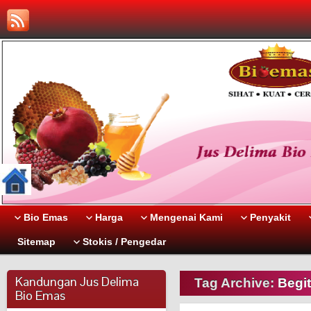
Bio Emas
Harga
Mengenai Kami
Penyakit
Sitemap
Stokis / Pengedar
Kandungan Jus Delima
Tag Archive:
Begi
Bio Emas