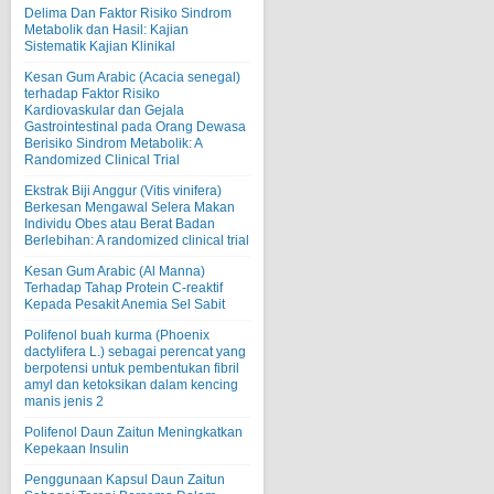
Delima Dan Faktor Risiko Sindrom
Metabolik dan Hasil: Kajian
Sistematik Kajian Klinikal
Kesan Gum Arabic (Acacia senegal)
terhadap Faktor Risiko
Kardiovaskular dan Gejala
Gastrointestinal pada Orang Dewasa
Berisiko Sindrom Metabolik: A
Randomized Clinical Trial
Ekstrak Biji Anggur (Vitis vinifera)
Berkesan Mengawal Selera Makan
Individu Obes atau Berat Badan
Berlebihan: A randomized clinical trial
Kesan Gum Arabic (Al Manna)
Terhadap Tahap Protein C-reaktif
Kepada Pesakit Anemia Sel Sabit
Polifenol buah kurma (Phoenix
dactylifera L.) sebagai perencat yang
berpotensi untuk pembentukan fibril
amyl dan ketoksikan dalam kencing
manis jenis 2
Polifenol Daun Zaitun Meningkatkan
Kepekaan Insulin
Penggunaan Kapsul Daun Zaitun