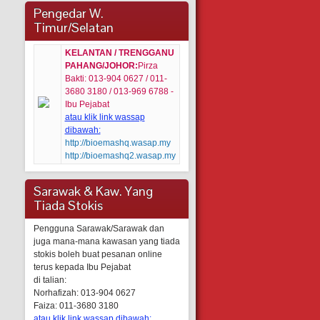
Pengedar W.
Timur/Selatan
KELANTAN / TRENGGANU
PAHANG/JOHOR:
Pirza
Bakti: 013-904 0627 / 011-
3680 3180 / 013-969 6788 -
Ibu Pejabat
atau klik link wassap
dibawah:
http://bioemashq.wasap.my
http://bioemashq2.wasap.my
Sarawak & Kaw. Yang
Tiada Stokis
Pengguna Sarawak/Sarawak dan
juga mana-mana kawasan yang tiada
stokis boleh buat pesanan online
terus kepada Ibu Pejabat
di talian:
Norhafizah: 013-904 0627
Faiza: 011-3680 3180
atau klik link wassap dibawah: