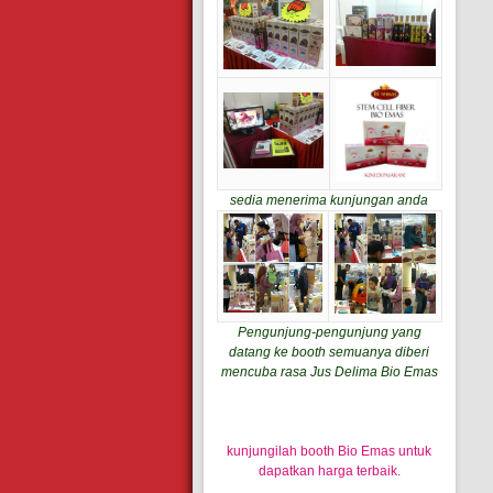
sedia menerima kunjungan anda
Pengunjung-pengunjung yang
datang ke booth semuanya diberi
mencuba rasa Jus Delima Bio Emas
kunjungilah booth Bio Emas untuk
dapatkan harga terbaik.