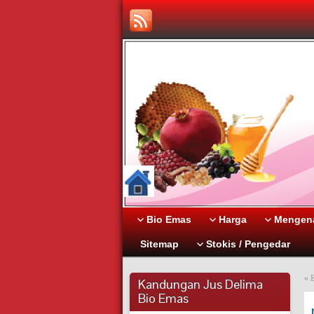
Bio Emas
Harga
Mengena
Sitemap
Stokis / Pengedar
«
E
Kandungan Jus Delima
Bio Emas