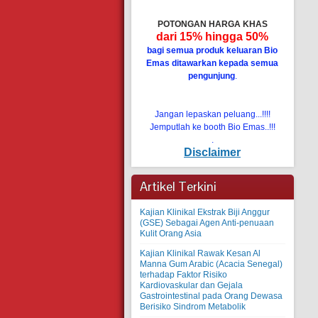
POTONGAN HARGA KHAS
dari 15% hingga 50%
bagi semua produk keluaran Bio
Emas ditawarkan kepada semua
pengunjung
.
Jangan lepaskan peluang...!!!!
Jemputlah ke booth Bio Emas..!!!
.
Disclaimer
Artikel Terkini
Kajian Klinikal Ekstrak Biji Anggur
(GSE) Sebagai Agen Anti-penuaan
Kulit Orang Asia
Kajian Klinikal Rawak Kesan Al
Manna Gum Arabic (Acacia Senegal)
terhadap Faktor Risiko
Kardiovaskular dan Gejala
Gastrointestinal pada Orang Dewasa
Berisiko Sindrom Metabolik