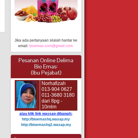
Jika ada pertanyaan silalah hantar ke
email:
bioemas.com@gmail.com.
Pesanan Online Delima
Bio Emas:
(Ibu Pejabat)
Norhafizah
013-904 0627
011-3680 3180
dari 8pg -
10mlm
atau klik link wassap dibawah:
http://bioemashq.wasap.my
http://bioemashq2.wasap.my