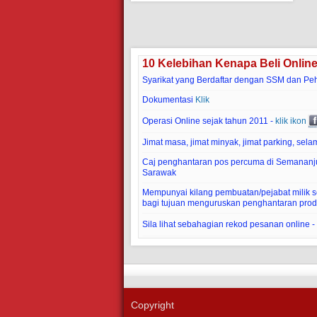
10 Kelebihan Kenapa Beli Onlin
Syarikat yang Berdaftar dengan SSM dan Pe
Dokumentasi
Klik
Operasi Online sejak tahun 2011 -
klik ikon
Jimat masa, jimat minyak, jimat parking, selam
Caj penghantaran pos percuma di Semananj
Sarawak
Mempunyai kilang pembuatan/pejabat milik sen
bagi tujuan menguruskan penghantaran prod
Sila lihat sebahagian rekod pesanan online -
Copyright