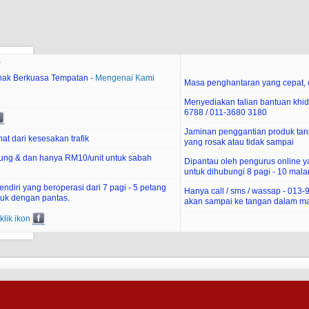
e
hak Berkuasa Tempatan -
Mengenai Kami
Masa penghantaran yang cepat, c
Menyediakan talian bantuan khid
6788 / 011-3680 3180
Jaminan penggantian produk tan
at dari kesesakan trafik
yang rosak atau tidak sampai
ung & dan hanya RM10/unit untuk sabah
Dipantau oleh pengurus online 
untuk dihubungi 8 pagi - 10 mal
diri yang beroperasi dari 7 pagi - 5 petang
Hanya call / sms / wassap - 013
uk dengan pantas.
akan sampai ke tangan dalam ma
klik ikon