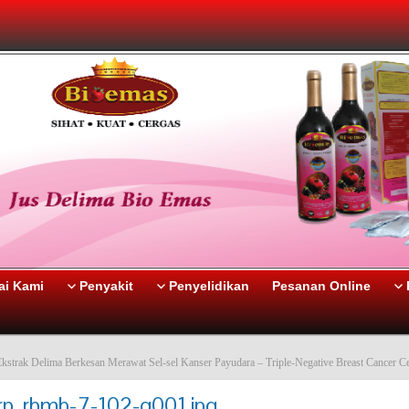
i Kami
Penyakit
Penyelidikan
Pesanan Online
kstrak Delima Berkesan Merawat Sel-sel Kanser Payudara – Triple-Negative Breast Cancer Ce
rp_rbmb-7-102-g001.jpg