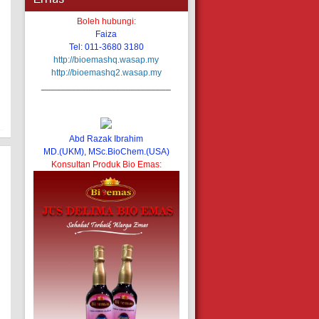
Boleh hubungi:
Faiza
Tel: 011-3680 3180
http://bioemashq.wasap.my
http://bioemashq2.wasap.my
__________________________
Abd Razak Ibrahim
MD.(UKM), MSc.BioChem.(USA)
Konsultan Produk Bio Emas: