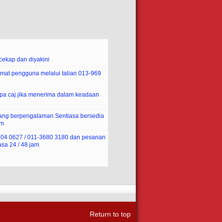
ekap dan diyakini
mat pengguna melalui talian 013-969
pa caj jika menerima dalam keadaan
yang berpengalaman Sentiasa bersedia
am
-904 0627 / 011-3680 3180 dan pesanan
sa 24 / 48 jam
Return to top