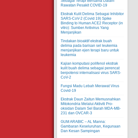
Sebagai Terapi Bersama Dalam
Rawatan Pesakit COVID-19
Ekstrak Kulit Delima Sebagai Inhibitor
SARS-CoV-2 (Covid 19) Spike
Binding to Human ACE2 Receptor (in
vitro): Sumber Antivirus Yang
Menjanjikan
Tindakan bioaktif ekstrak buah
delima pada barisan sel leukemia
menjanjikan ejen terapi baru untuk
leukemia
Kajian komputasi polifenol ekstrak
kulit buah delima sebagai perencat
berpotensi internalisasi virus SARS-
CoV-2
Fungsi Madu Lebah Merawat Virus
Covid-19
Ekstrak Daun Zaitun Memusnahkan
Mitokondria Melalui Aktiviti Pro-
oksidan Dalam Sel Barah MDA-MB-
231 dan OVCAR-3
GUM ARABIC – AL Manna:
Gambaran Keseluruhan, Kegunaan
Dan Kesan Sampingan