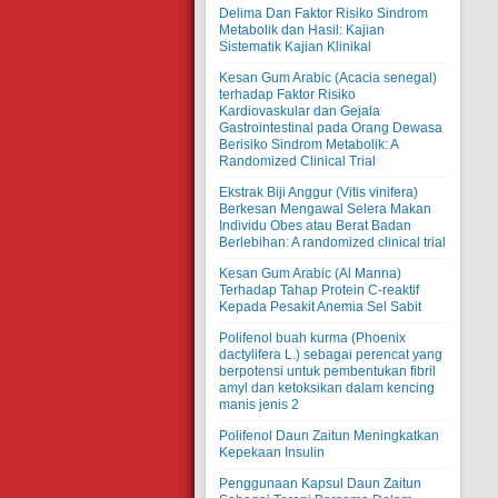
Delima Dan Faktor Risiko Sindrom
Metabolik dan Hasil: Kajian
Sistematik Kajian Klinikal
Kesan Gum Arabic (Acacia senegal)
terhadap Faktor Risiko
Kardiovaskular dan Gejala
Gastrointestinal pada Orang Dewasa
Berisiko Sindrom Metabolik: A
Randomized Clinical Trial
Ekstrak Biji Anggur (Vitis vinifera)
Berkesan Mengawal Selera Makan
Individu Obes atau Berat Badan
Berlebihan: A randomized clinical trial
Kesan Gum Arabic (Al Manna)
Terhadap Tahap Protein C-reaktif
Kepada Pesakit Anemia Sel Sabit
Polifenol buah kurma (Phoenix
dactylifera L.) sebagai perencat yang
berpotensi untuk pembentukan fibril
amyl dan ketoksikan dalam kencing
manis jenis 2
Polifenol Daun Zaitun Meningkatkan
Kepekaan Insulin
Penggunaan Kapsul Daun Zaitun