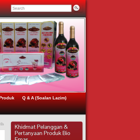
Produk
Q & A (Soalan Lazim)
lls
Khidmat Pelanggan &
Pertanyaan Produk Bio
Emas