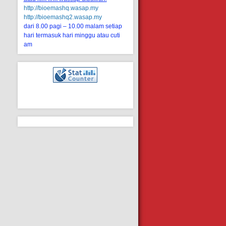
http://bioemashq.wasap.my
http://bioemashq2.wasap.my
dari 8.00 pagi – 10.00 malam setiap
hari termasuk hari minggu atau cuti
am